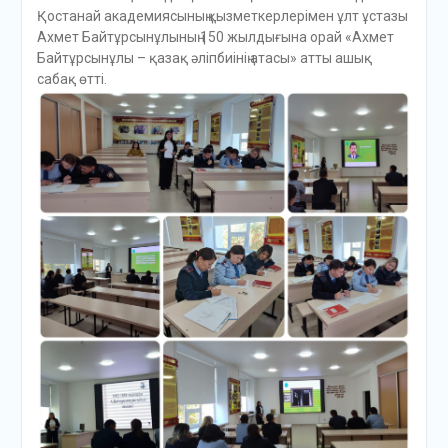
Қостанай академиясының қызметкерлерімен ұлт ұстазы
Ахмет Байтұрсынұлының 150 жылдығына орай «Ахмет
Байтұрсынұлы – қазақ әліпбиінің атасы» атты ашық
сабақ өтті.