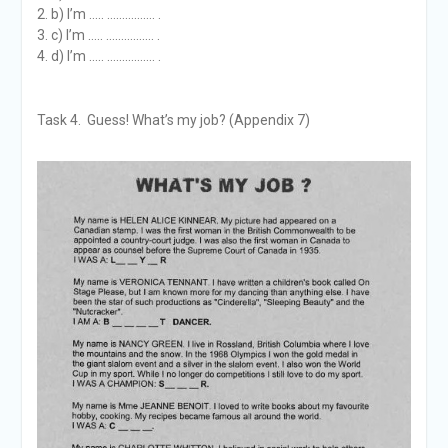
b) I’m ….. ……………. .
c) I’m ….. ……………. .
d) I’m ….. ……………. .
Task 4. Guess! What’s my job? (Appendix 7)