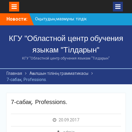
Skip
Новости:
Оқытудың мазмұны: тілдік
to
дағдылар және
content
инновациялық
КГУ "Областной центр обучения
стратегиялар
АХМЕТ БАЙТҰРСЫНҰЛЫ
языкам "Тілдарын"
АТЫНДАҒЫ «ҮЗДІК
ОҚЫТУШЫ-2026»
КГУ "Областной центр обучения языкам "Тілдарын"
ОБЛЫСТЫҚ БАЙҚАУЫ
«Мемлекеттік тіл –
Главная
Ағылшын тілінің грамматикасы
Тәуелсіздік символы»
7-сабақ. Professions.
облыстық байқауы
7-сабақ. Professions.
20.09.2017