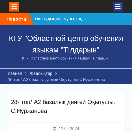
Skip
Новости:
Оқытудың мазмұны: тілдік
to
дағдылар және
content
инновациялық
КГУ "Областной центр обучения
стратегиялар
АХМЕТ БАЙТҰРСЫНҰЛЫ
языкам "Тілдарын"
АТЫНДАҒЫ «ҮЗДІК
ОҚЫТУШЫ-2026»
КГУ "Областной центр обучения языкам "Тілдарын"
ОБЛЫСТЫҚ БАЙҚАУЫ
«Мемлекеттік тіл –
Главная
Жаңалықтар
Тәуелсіздік символы»
28- топ/ А2 базалық деңгей Оқытушы: С.Нұржанова
облыстық байқауы
28- топ/ А2 базалық деңгей Оқытушы:
С.Нұржанова
12.04.2024