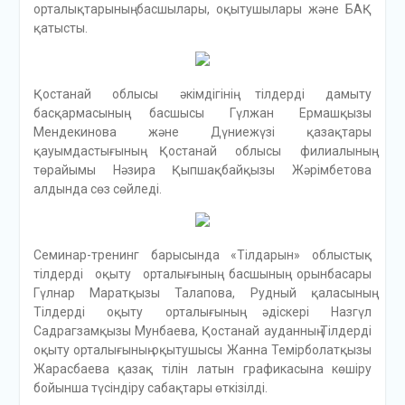
орталықтарының басшылары, оқытушылары және БАҚ
қатысты.
Қостанай облысы әкімдігінің тілдерді дамыту
басқармасының басшысы Гүлжан Ермашқызы
Мендекинова және Дүниежүзі қазақтары
қауымдастығының Қостанай облысы филиалының
төрайымы Нәзира Қыпшақбайқызы Жәрімбетова
алдында сөз сөйледі.
Семинар-тренинг барысында «Тілдарын» облыстық
тілдерді оқыту орталығының басшының орынбасары
Гүлнар Маратқызы Талапова, Рудный қаласының
Тілдерді оқыту орталығының әдіскері Назгүл
Садрагзамқызы Мунбаева, Қостанай ауданның Тілдерді
оқыту орталығының оқытушысы Жанна Темірболатқызы
Жарасбаева қазақ тілін латын графикасына көшіру
бойынша түсіндіру сабақтары өткізілді.