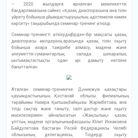
– 2020 жылдарға арналған мемлекеттік
бағдарламасына сәйкес «Қазақ диаспорасына ана тілін
үйрету бойынша ұйымдастырушылық-әдістемелік көмек
көрсету» тақырыбында семинар-тренинг өткізді.
Семинар-тренингті өткізудің бірден-бір мақсаты қазақ
диаспорасы өкілдерінің арасында қазақ тілін оқыту
бойынша өзара тәжірибе алмасу, мәдени және
әлеуметтік-гуманитарлық салада шекаралық
ынтымақтастықты одан әрі дамыту негізіне
бағытталған.
Аталған семинар-тренингке Дүниежүзі қазақтары
қауымдастығының Қостанай облысы филиалының
төрайымы Нәзира Қыпшақбайқызы Жәрімбетова, ана
тілді сақтау және таныту, салт-дәстүр және оқыту
мәселелерімен айналысатын «Жақсылық» қазақ
ұлттық мәдени орталығының басшысы Юлит Искаковна
Байдулетова бастаған Ресей Федерациясы Челябі
облысының делегациясы, Tілдерді оқыту