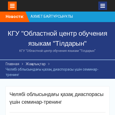
Skip
Новости:
АХМЕТ БАЙТҰРСЫНҰЛЫ
to
АТЫНДАҒЫ «ҮЗДІК
content
ОҚЫТУШЫ-2026»
КГУ "Областной центр обучения
ОБЛЫСТЫҚ БАЙҚАУЫ
«Мемлекеттік тіл –
языкам "Тілдарын"
Тәуелсіздік символы»
облыстық байқауы
КГУ "Областной центр обучения языкам "Тілдарын"
Оқытудың мазмұны: тілдік
дағдылар және
Главная
Жаңалықтар
инновациялық
Челябі облысындағы қазақ диаспорасы үшін семинар-
стратегиялар
тренинг
Челябі облысындағы қазақ диаспорасы
үшін семинар-тренинг