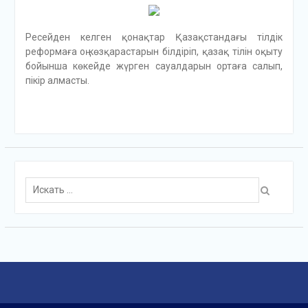
Ресейден келген қонақтар Қазақстандағы тілдік
реформаға оң көзқарастарын білдіріп, қазақ тілін оқыту
бойынша көкейде жүрген сауалдарын ортаға салып,
пікір алмасты.
Поиск
для: