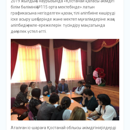
2019 жылдың 4 наурызында «Қостанай қаласы әкімдігі
білім бөлімінің №115 орта мектебінде» латын
графикасына негізделген қазақ тілі әліпбиіне көшіруді
іске асыру шеңберінде және мектеп мұғалімдеріне жаңа
әліпбидің емле-ережелерін түсіндіру мақсатында
дөңгелек үстел өтті.
Аталған іс-шараға Қостанай облысы әкімдігінің тілдерді