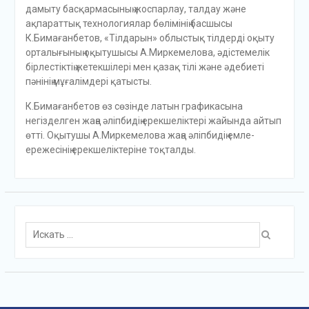
дамыту басқармасының жоспарлау, талдау және
ақпараттық технологиялар бөлімінің басшысы
К.Бимағанбетов, «Тілдарын» облыстық тілдерді оқыту
орталығының оқытушысы А.Миркемелова, әдістемелік
бірлестіктің жетекшілері мен қазақ тілі және әдебиеті
пәнінің мұғалімдері қатысты.
К.Бимағанбетов өз сөзінде латын графикасына
негізделген жаңа әліпбидің ерекшеліктері жайында айтып
өтті. Оқытушы А.Миркемелова жаңа әліпбидің емле-
ережесінің ерекшеліктеріне тоқталды.
Поиск
для: