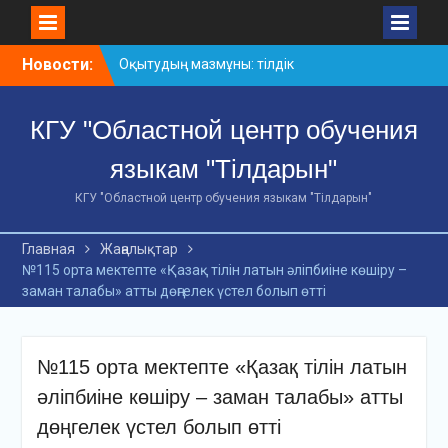
Skip
Новости:
Оқытудың мазмұны: тілдік
to
дағдылар және
content
инновациялық
КГУ "Областной центр обучения
стратегиялар
АХМЕТ БАЙТҰРСЫНҰЛЫ
языкам "Тілдарын"
АТЫНДАҒЫ «ҮЗДІК
ОҚЫТУШЫ-2026»
КГУ "Областной центр обучения языкам "Тілдарын"
ОБЛЫСТЫҚ БАЙҚАУЫ
«Мемлекеттік тіл –
Главная
Жаңалықтар
Тәуелсіздік символы»
№115 орта мектепте «Қазақ тілін латын әліпбиіне көшіру –
облыстық байқауы
заман талабы» атты дөңгелек үстел болып өтті
№115 орта мектепте «Қазақ тілін латын
әліпбиіне көшіру – заман талабы» атты
дөңгелек үстел болып өтті