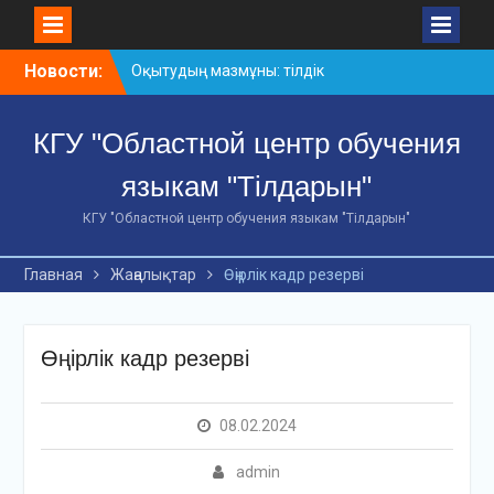
Skip
Новости:
Оқытудың мазмұны: тілдік
to
дағдылар және
content
инновациялық
КГУ "Областной центр обучения
стратегиялар
АХМЕТ БАЙТҰРСЫНҰЛЫ
языкам "Тілдарын"
АТЫНДАҒЫ «ҮЗДІК
ОҚЫТУШЫ-2026»
КГУ "Областной центр обучения языкам "Тілдарын"
ОБЛЫСТЫҚ БАЙҚАУЫ
«Мемлекеттік тіл –
Главная
Жаңалықтар
Өңірлік кадр резерві
Тәуелсіздік символы»
облыстық байқауы
Өңірлік кадр резерві
08.02.2024
admin