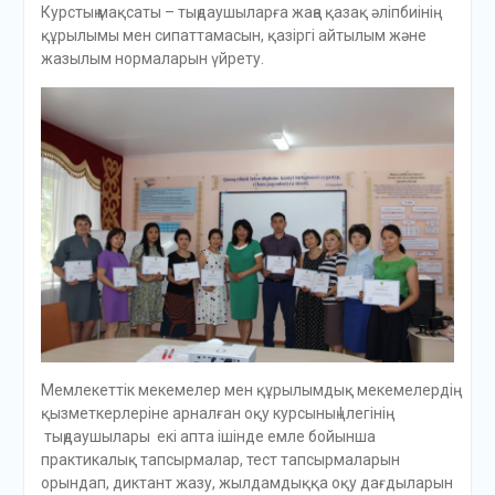
Курстың мақсаты – тыңдаушыларға жаңа қазақ әліпбиінің
құрылымы мен сипаттамасын, қазіргі айтылым және
жазылым нормаларын үйрету.
Мемлекеттік мекемелер мен құрылымдық мекемелердің
қызметкерлеріне арналған оқу курсының І легінің
тыңдаушылары екі апта ішінде емле бойынша
практикалық тапсырмалар, тест тапсырмаларын
орындап, диктант жазу, жылдамдыққа оқу дағдыларын