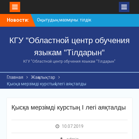
Skip
Новости:
Оқытудың мазмұны: тілдік
to
дағдылар және
content
инновациялық
КГУ "Областной центр обучения
стратегиялар
АХМЕТ БАЙТҰРСЫНҰЛЫ
языкам "Тілдарын"
АТЫНДАҒЫ «ҮЗДІК
ОҚЫТУШЫ-2026»
КГУ "Областной центр обучения языкам "Тілдарын"
ОБЛЫСТЫҚ БАЙҚАУЫ
«Мемлекеттік тіл –
Главная
Жаңалықтар
Тәуелсіздік символы»
Қысқа мерзімді курстың І легі аяқталды
облыстық байқауы
Қысқа мерзімді курстың І легі аяқталды
10.07.2019