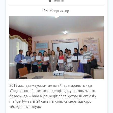
admin
Жаңалықтар
2019 жылдың маусым-тамыз айлары аралығында
«Тілдарын» облыстық тілдерді оқыту орталығының
базасында «Jańa álіpbı negizindegi qazaq tili emlesin
meńgertý» атты 24 сағаттық қысқа мерзімді курс
ұйымдастырылуда.