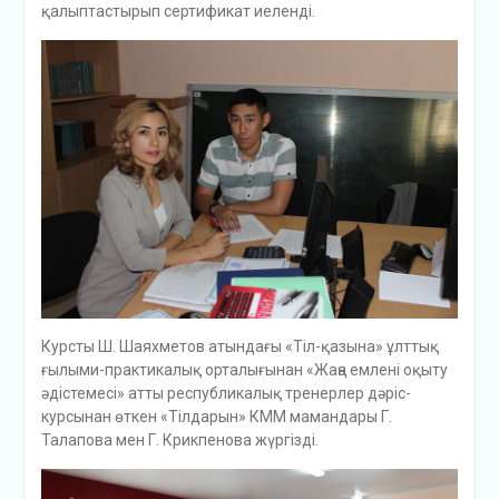
қалыптастырып сертификат иеленді.
Курсты Ш. Шаяхметов атындағы «Тіл-қазына» ұлттық
ғылыми-практикалық орталығынан «Жаңа емлені оқыту
әдістемесі» атты республикалық тренерлер дәріс-
курсынан өткен «Тілдарын» КММ мамандары Г.
Талапова мен Г. Крикпенова жүргізді.