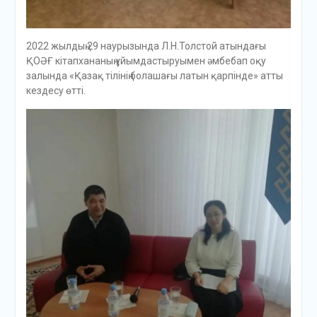
2022 жылдың 29 наурызында Л.Н.Толстой атындағы
ҚОӘҒ кітапхананың ұйымдастыруымен әмбебап оқу
залында «Қазақ тілінің болашағы латын қарпінде» атты
кездесу өтті.