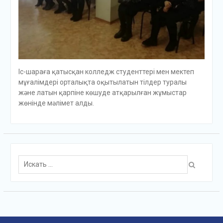
Іс-шараға қатысқан колледж студенттері мен мектеп
мұғалімдері орталықта оқытылатын тілдер туралы
және латын қарпіне көшуде атқарылған жұмыстар
жөнінде мәлімет алды.
Поиск
для: