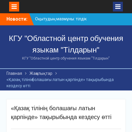
Skip
Новости:
Оқытудың мазмұны: тілдік
to
дағдылар және
content
инновациялық
КГУ "Областной центр обучения
стратегиялар
АХМЕТ БАЙТҰРСЫНҰЛЫ
языкам "Тілдарын"
АТЫНДАҒЫ «ҮЗДІК
ОҚЫТУШЫ-2026»
КГУ "Областной центр обучения языкам "Тілдарын"
ОБЛЫСТЫҚ БАЙҚАУЫ
«Мемлекеттік тіл –
Главная
Жаңалықтар
Тәуелсіздік символы»
«Қазақ тілінің болашағы латын қарпінде» тақырыбында
облыстық байқауы
кездесу өтті
«Қазақ тілінің болашағы латын
қарпінде» тақырыбында кездесу өтті