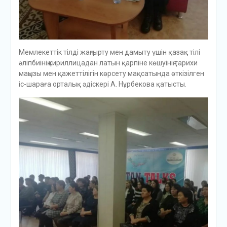
Мемлекеттік тілді жаңғырту мен дамыту үшін қазақ тілі
әліпбиінің кириллицадан латын қарпіне көшуінің тарихи
маңызы мен қажеттілігін көрсету мақсатында өткізілген
іс-шараға орталық әдіскері А. Нұрбекова қатысты.