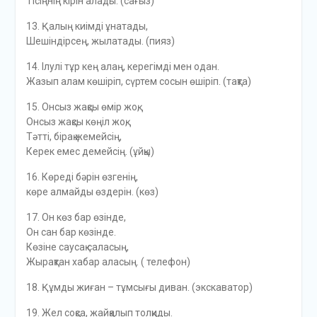
Тісіңнің кірін алады. (сағыз)
13. Қалың киімді ұнатады,
Шешіндірсең, жылатады. (пияз)
14. Ілулі тұр кең алаң, керегімді мен одан.
Жазып алам көшіріп, сүртем сосын өшіріп. (тақта)
15. Онсыз жақсы өмір жоқ,
Онсыз жақсы көңіл жоқ,
Тәтті, бірақ жемейсің,
Керек емес демейсің. (ұйқы)
16. Көреді бәрін өзгенің,
көре алмайды өздерін. (көз)
17. Он көз бар өзінде,
Он сан бар көзінде.
Көзіне саусақ саласың,
Жырақтан хабар аласың. ( телефон)
18. Құмды жиған – тұмсығы диван. (экскаватор)
19. Жел соқса, жайқалып толқиды.