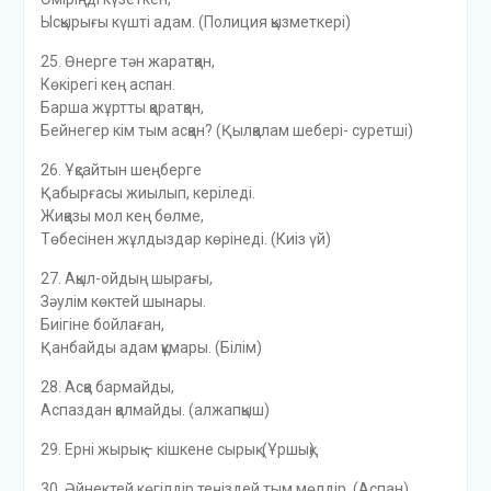
Ысқырығы күштi адам. (Полиция қызметкері)
25. Өнерге тән жаратқан,
Көкiрегi кең аспан.
Барша жұртты қаратқан,
Бейнегер кiм тым асқан? (Қылқалам шеберi- суретші)
26. Ұқсайтын шеңберге
Қабырғасы жиылып, керiледi.
Жиқазы мол кең бөлме,
Төбесiнен жұлдыздар көрiнедi. (Киiз үй)
27. Ақыл-ойдың шырағы,
Зәулiм көктей шынары.
Биiгiне бойлаған,
Қанбайды адам құмары. (Бiлiм)
28. Асқа бармайды,
Аспаздан қалмайды. (алжапқыш)
29. Ернi жырық – кiшкене сырық. (Ұршық)
30. Әйнектей көгiлдiр,теңiздей тым мөлдiр. (Аспан)