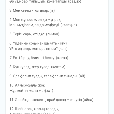
Әр үде бар, тапқышым, кәне тапшы. (радио)
3. Мен кетемін, ол қалар. (із)
4. Мен жүгірсем, ол да жүгіреді,
Мен мүдірсем, ол да мүдіреді. (көлеңке)
5. Терісі сары, еті дәрі (лимон)
6. Үйден ең соңынан шығатын кім?
Үйге ең алдымен кіретін кім? (кілт)
7. Есігі біреу, бөлмесі бесеу. (қолғап)
8. Күн күледі, жер түледі (көктем)
9. Орақ болып туады, табақ болып тынады. (ай)
10. Аяғы жоқ, қолы жоқ.
Жүрмейтін жолы жоқ. (хат)
11. Әшейінде жекесің, қарай қалсаң – екеусің (айна)
12. Шайнасаң, жағың талады,