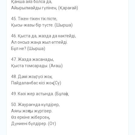
Қанша аяз болса да,
Айырылмайды гүлінең. (Қарағай)
45. Тікен-тікен тік пісте,
Қысы-жазы бір түсте. (Шырша)
46. Қыста да, жазда да көктейді,
Ал онсыз жаңа жыл өтпейді.
Бұл не? (Шырша)
47. Жазда жасанады,
Қыста томсарады. (Ағаш)
48. Дәмі жоқ, түсі жоқ,
Пайдаланбас кісі жоқ. (Су)
49. Көзі жер астында. (Бұлақ)
50. Жаурағнда күлдірер,
Аяғы жоқты жүргізер.
Өз еркіне жіберсең,
Дүниені бүлдірер. (От)