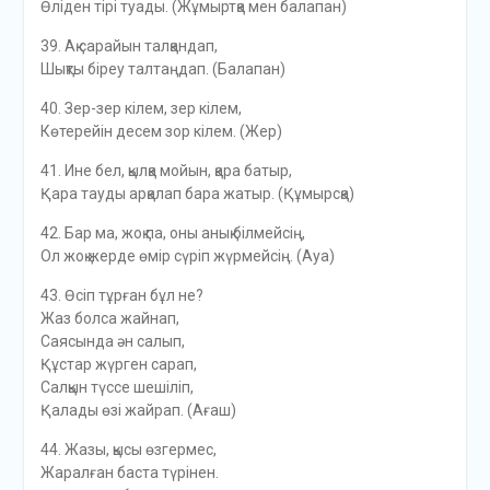
Өліден тірі туады. (Жұмыртқа мен балапан)
39. Ақ сарайын талқандап,
Шықты біреу талтаңдап. (Балапан)
40. Зер-зер кілем, зер кілем,
Көтерейін десем зор кілем. (Жер)
41. Ине бел, қылқа мойын, қара батыр,
Қара тауды арқалап бара жатыр. (Құмырсқа)
42. Бар ма, жоқ па, оны анық білмейсің,
Ол жоқ жерде өмір сүріп жүрмейсің. (Ауа)
43. Өсіп тұрған бұл не?
Жаз болса жайнап,
Саясында ән салып,
Құстар жүрген сарап,
Салқын түссе шешіліп,
Қалады өзі жайрап. (Ағаш)
44. Жазы, қысы өзгермес,
Жаралған баста түрінен.