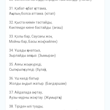
31. Қабат-қабат қаттама,
Ақылың болса аттама. (кітап)
32. Қыста киімін тастайды,
Көктемде киіне бастайды. (ағаш)
33. Қолы бар, Саусағы жоқ.
Мойны бар, Басы жоқ. (көйлек)
34. Ұшады қанатсыз,
Зырлайды аяқсыз. (Зымыран)
35. Аяғы жоқ, жүреді,
Сылқ-сылқ күледі. (бұлақ)
36. Үш көзді батыр
Жолды аңдып жатыр. (Бағдаршам)
37. Айдалада ақ отау,
Аузы-мұрны жоқ отау. (Жұмыртқа)
38. Тіріден өлі туады,