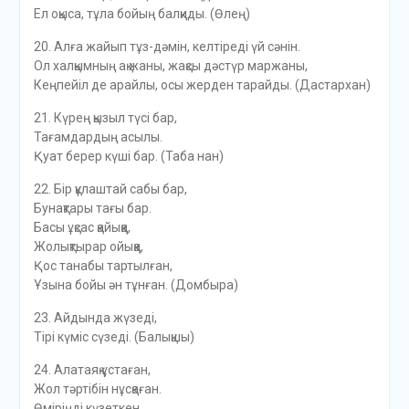
Ел оқыса, тұла бойың балқиды. (Өлең)
20. Алға жайып тұз-дәмiн, келтiредi үй сәнiн.
Ол халқымның ақ жаны, жақсы дәстүр маржаны,
Кеңпейiл де арайлы, осы жерден тарайды. (Дастархан)
21. Күрең қызыл түсi бар,
Тағамдардың асылы.
Қуат берер күшi бар. (Таба нан)
22. Бiр құлаштай сабы бар,
Бунақтары тағы бар.
Басы ұқсас қайыққа,
Жолықтырар ойыққа,
Қос танабы тартылған,
Ұзына бойы ән тұнған. (Домбыра)
23. Айдында жүзедi,
Тiрi күмiс сүзедi. (Балықшы)
24. Алатаяқ ұстаған,
Жол тәртiбiн нұсқаған.
Өмiрiңдi күзеткен,