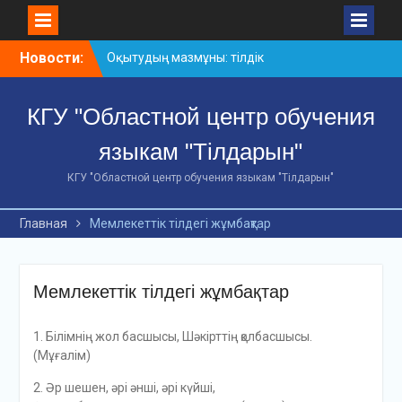
Skip
Новости:
Оқытудың мазмұны: тілдік
to
дағдылар және
content
инновациялық
КГУ "Областной центр обучения
стратегиялар
АХМЕТ БАЙТҰРСЫНҰЛЫ
языкам "Тілдарын"
АТЫНДАҒЫ «ҮЗДІК
ОҚЫТУШЫ-2026»
КГУ "Областной центр обучения языкам "Тілдарын"
ОБЛЫСТЫҚ БАЙҚАУЫ
«Мемлекеттік тіл –
Главная
Мемлекеттік тілдегі жұмбақтар
Тәуелсіздік символы»
облыстық байқауы
Мемлекеттік тілдегі жұмбақтар
1. Бiлiмнiң жол басшысы, Шәкiрттiң қолбасшысы.
(Мұғалiм)
2. Әр шешен, әрі әнші, әрі күйші,