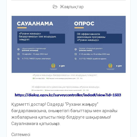
Жаңалықтар
Құрметті достар! Сіздерді “Рухани жаңғыру”
бағдарламасына, оның негізгі бағыттары мен арнайы
жобаларына қатысты пікір білдіруге шақырамыз!
Сауалнамаға қатысыңыз.
Сілтемесі