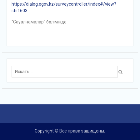
https://dialog.egov.kz/surveycontroller/index#/view?
id=1603
“Сауалнамалар” бөлімінде.
Поиск
для:
Copyright © Все права защищены.