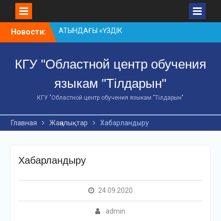
АХМЕТ БАЙТҰРСЫНҰЛЫ
АТЫНДАҒЫ «ҮЗДІК
Skip
ОҚЫТУШЫ-2026»
Новости:
to
ОБЛЫСТЫҚ БАЙҚАУЫ
content
«Мемлекеттік тіл –
КГУ "Областной центр обучения
Тәуелсіздік символы»
облыстық байқауы
языкам "Тілдарын"
Оқытудың мазмұны: тілдік
дағдылар және
КГУ "Областной центр обучения языкам "Тілдарын"
инновациялық
стратегиялар
Главная
Жаңалықтар
Хабарландыру
Хабарландыру
24.09.2020
admin