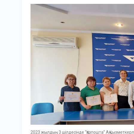
2023 жылдың 3 шілдесінде “Қазпошта” АҚ қызметкерл