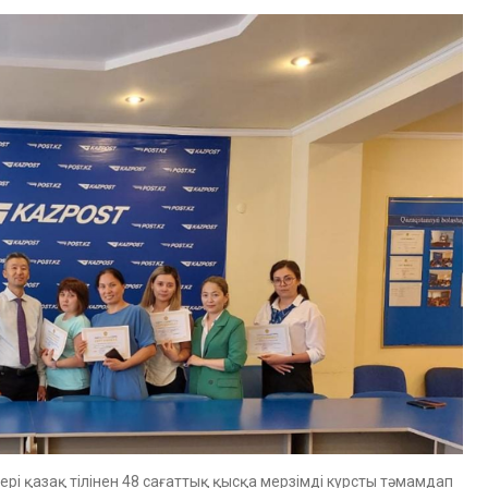
ері қазақ тілінен 48 сағаттық қысқа мерзімді курсты тәмамдап