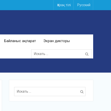
Қазақ тілі
Русский
Байланыс ақпарат
Экран дикторы
Поиск
для:
Поиск
для: