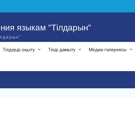
ния языкам "Тілдарын"
ілдарын"
Тілдерді оқыту
Тілді дамыту
Медиа-галереясы