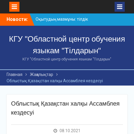
Skip
Новости:
Оқытудың мазмұны: тілдік
to
дағдылар және
content
инновациялық
КГУ "Областной центр обучения
стратегиялар
АХМЕТ БАЙТҰРСЫНҰЛЫ
языкам "Тілдарын"
АТЫНДАҒЫ «ҮЗДІК
ОҚЫТУШЫ-2026»
КГУ "Областной центр обучения языкам "Тілдарын"
ОБЛЫСТЫҚ БАЙҚАУЫ
«Мемлекеттік тіл –
Главная
Жаңалықтар
Тәуелсіздік символы»
Облыстық Қазақстан халқы Ассамблея кездесуі
облыстық байқауы
Облыстық Қазақстан халқы Ассамблея
кездесуі
08.10.2021