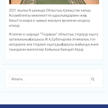
2021 жылғы 8 қазанда Облыстық Қазақстан халқы
Ассамблеясы мемлекеттік құрылымдармен жаңа
бағытта өзара іс-қимыл жасауға арналған кездесу
өткізді.
Аталған іс-шарада “Тілдарын” облыстық тілдерді оқыту
орталығының басшысы Ж.Қ.Ербатырова этникалық топ
өкілдеріне ана тілдерін оқытудың барысы жайында және
туындаған мәселелер бойынша баяндап берді.
Поиск
для: