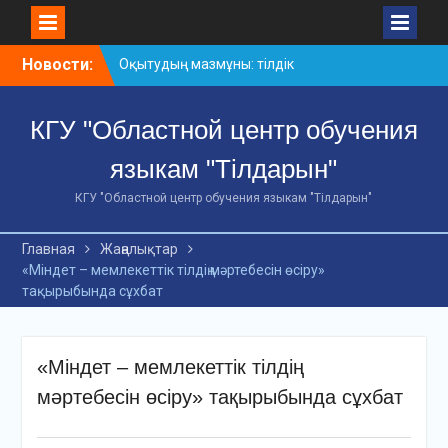
Skip
Новости:
Оқытудың мазмұны: тілдік
to
дағдылар және
content
инновациялық
КГУ "Областной центр обучения
стратегиялар
АХМЕТ БАЙТҰРСЫНҰЛЫ
языкам "Тілдарын"
АТЫНДАҒЫ «ҮЗДІК
ОҚЫТУШЫ-2026»
КГУ "Областной центр обучения языкам "Тілдарын"
ОБЛЫСТЫҚ БАЙҚАУЫ
«Мемлекеттік тіл –
Главная
Жаңалықтар
Тәуелсіздік символы»
«Міндет – мемлекеттік тілдің мәртебесін өсіру»
облыстық байқауы
тақырыбында сұхбат
«Міндет – мемлекеттік тілдің
мәртебесін өсіру» тақырыбында сұхбат