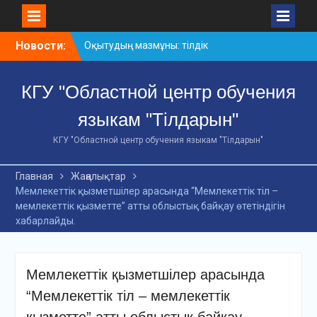
Skip
Новости:
Оқытудың мазмұны: тілдік
to
дағдылар және
content
инновациялық
КГУ "Областной центр обучения
стратегиялар
АХМЕТ БАЙТҰРСЫНҰЛЫ
языкам "Тілдарын"
АТЫНДАҒЫ «ҮЗДІК
ОҚЫТУШЫ-2026»
КГУ "Областной центр обучения языкам "Тілдарын"
ОБЛЫСТЫҚ БАЙҚАУЫ
«Мемлекеттік тіл –
Главная
Жаңалықтар
Тәуелсіздік символы»
Мемлекеттік қызметшілер арасында “Мемлекеттік тіл –
облыстық байқауы
мемлекеттік қызметте” атты облыстық байқау өтетіндігін
хабарлайды.
Мемлекеттік қызметшілер арасында
“Мемлекеттік тіл – мемлекеттік