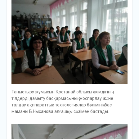
Таныстыру жұмысын Қостанай облысы әкімдігінің
тілдерді дамыту басқармасының жоспарлау және
талдау ақппараттық технологиялар бөлімінің бас
маманы Б.Нысанова алғашқы сөзімен бастады.