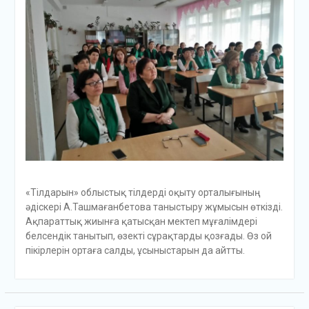
«Тілдарын» облыстық тілдерді оқыту орталығының
әдіскері А.Ташмағанбетова таныстыру жұмысын өткізді.
Ақпараттық жиынға қатысқан мектеп мұғалімдері
белсендік танытып, өзекті сұрақтарды қозғады. Өз ой
пікірлерін ортаға салды, ұсыныстарын да айтты.