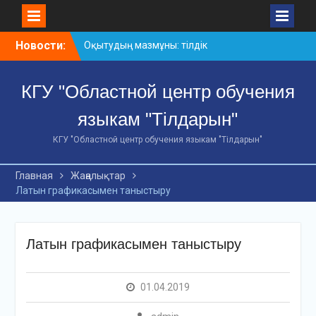
Skip
Новости:
Оқытудың мазмұны: тілдік
to
дағдылар және
content
инновациялық
КГУ "Областной центр обучения
стратегиялар
АХМЕТ БАЙТҰРСЫНҰЛЫ
языкам "Тілдарын"
АТЫНДАҒЫ «ҮЗДІК
ОҚЫТУШЫ-2026»
КГУ "Областной центр обучения языкам "Тілдарын"
ОБЛЫСТЫҚ БАЙҚАУЫ
«Мемлекеттік тіл –
Главная
Жаңалықтар
Тәуелсіздік символы»
Латын графикасымен таныстыру
облыстық байқауы
Латын графикасымен таныстыру
01.04.2019