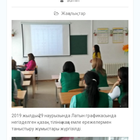
admin
Жаңалықтар
2019 жылдың 29 наурызында Латын графикасында
негізделген қазақ тілінің жаңа емле ережелермен
таныстыру жұмыстары жүргізілді.