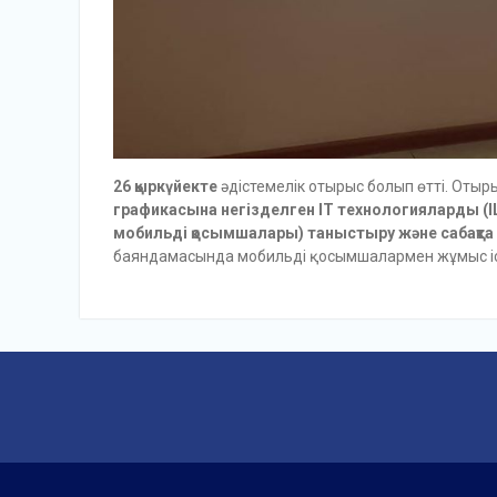
26 қыркүйекте
әдістемелік отырыс болып өтті. Отыр
графикасына негізделген ІТ технологияларды (ILES
мобильді қосымшалары) таныстыру және сабақта 
баяндамасында мобильді қосымшалармен жұмыс іс