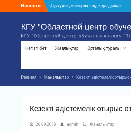
Skip
Новости:
Оқытудың мазмұны: тілдік дағдылар
to
және инновациялық стратегиялар
content
АХМЕТ БАЙТҰРСЫНҰЛЫ АТЫНДАҒЫ
«ҮЗДІК ОҚЫТУШЫ-2026» ОБЛЫСТЫҚ
КГУ "Областной центр обуче
БАЙҚАУЫ
КГУ "Областной центр обучения языкам "Т
«Мемлекеттік тіл – Тәуелсіздік
символы» облыстық байқауы
Негізгі бет
Жаңалықтар
Орталық туралы
Главная
Жаңалықтар
Кезекті әдістемелік отырыс 
Кезекті әдістемелік отырыс өт
26.09.2019
admin
Жаңалықтар