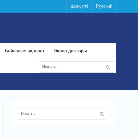
Қазақ тілі
Русский
Байланыс ақпарат
Экран дикторы
Поиск
для:
Поиск
для: