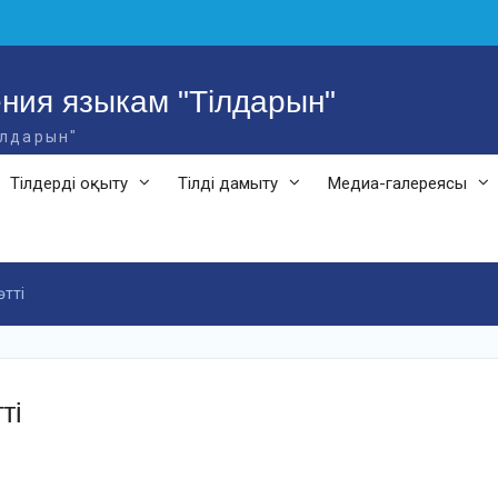
ния языкам "Тілдарын"
ілдарын"
Тілдерді оқыту
Тілді дамыту
Медиа-галереясы
өтті
ті