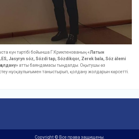
ыста күн тәртібі бойынша Г.Крикпенованың
«Латын
, Jasyryn sóz, Sózdi tap, Sózdikqor, Zerek bala, Sóz
álemi
қолдану»
атты баяндамасы тыңдалды. Оқытушы өз
теу нұсқаулығымен таныстырып, қолдану жолдарын көрсетті.
Copyright © Все права защищены.