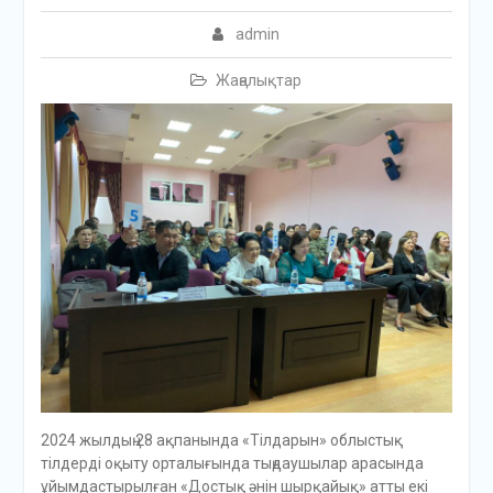
admin
Жаңалықтар
2024 жылдың 28 ақпанында «Тілдарын» облыстық
тілдерді оқыту орталығында тыңдаушылар арасында
ұйымдастырылған «Достық әнін шырқайық» атты екі