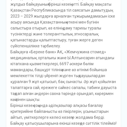
жұлдыз байқауының бірінші кезеңі өтті. Байқау мақсаты
Қазақстан Республикасында тіл саясатын дамытудың
2023 – 2029 жылдарға арналған тұжырымдамасын іске
асыру аясында Қазақстанның өткені мен бүгінін
салыстыра отырып, өз елінің даму тарихы туралы
түсініктерді және толеранттылық этносаралық
қатынастарды қалыптастыру, туған жерге деген
сүйіспеншілікке тәрбиелеу.
Байқауға «Береке банк» АҚ, «Жемчужина стомед»
медициналық орталығы және Ы.Алтынсарин атындағы
кітапхана қызметкерлері, 6697 әскери бөлім
мамандары, башқұрт тілінің және өз өтінімі бойынша
мемлекеттік тілді үйреніп жүрген тыңдаушылардан
құралған 9 жұп қатысып, бақ сынасты. Әр жұп қойылған
талаптарға сай, ережеге сәйкес сапалы, табиғи дауыста
таңдап алған әндерін сахна төрінде орындап, көрермен
көңілінен шықты.
Бірінші кезең соңында әділқазылар алқасы бағалау
критерийіне байланысты өз пікірлерін, ұсыныстарын
айтып, үміткерлерге келесі кезеңге жолдама берді.
Байқау қатысушыларына екінші кезеңде сәттілік тілейміз!