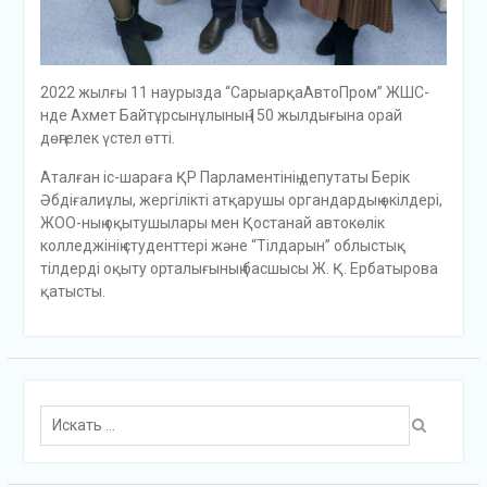
2022 жылғы 11 наурызда “СарыарқаАвтоПром” ЖШС-
нде Ахмет Байтұрсынұлының 150 жылдығына орай
дөңгелек үстел өтті.
Аталған іс-шараға ҚР Парламентінің депутаты Берік
Әбдіғалиұлы, жергілікті атқарушы органдардың өкілдері,
ЖОО-ның оқытушылары мен Қостанай автокөлік
колледжінің студенттері және “Тілдарын” облыстық
тілдерді оқыту орталығының басшысы Ж. Қ. Ербатырова
қатысты.
Поиск
для: