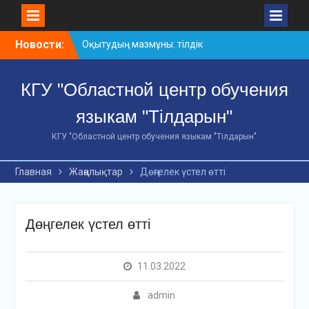
Skip
Новости:
Оқытудың мазмұны: тілдік
to
дағдылар және
content
инновациялық
КГУ "Областной центр обучения
стратегиялар
АХМЕТ БАЙТҰРСЫНҰЛЫ
языкам "Тілдарын"
АТЫНДАҒЫ «ҮЗДІК
ОҚЫТУШЫ-2026»
КГУ "Областной центр обучения языкам "Тілдарын"
ОБЛЫСТЫҚ БАЙҚАУЫ
«Мемлекеттік тіл –
Главная
Жаңалықтар
Дөңгелек үстел өтті
Тәуелсіздік символы»
облыстық байқауы
Дөңгелек үстел өтті
11.03.2022
admin