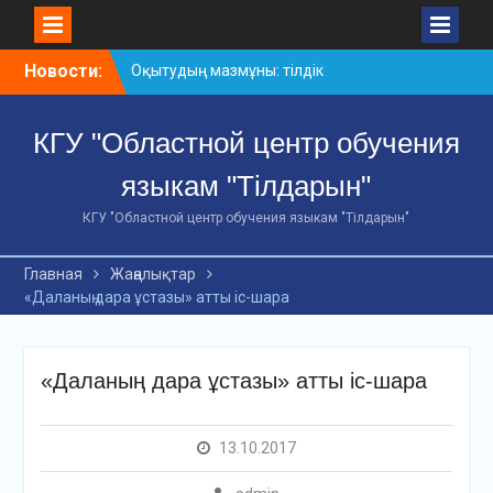
Skip
Новости:
Оқытудың мазмұны: тілдік
to
дағдылар және
content
инновациялық
КГУ "Областной центр обучения
стратегиялар
АХМЕТ БАЙТҰРСЫНҰЛЫ
языкам "Тілдарын"
АТЫНДАҒЫ «ҮЗДІК
ОҚЫТУШЫ-2026»
КГУ "Областной центр обучения языкам "Тілдарын"
ОБЛЫСТЫҚ БАЙҚАУЫ
«Мемлекеттік тіл –
Главная
Жаңалықтар
Тәуелсіздік символы»
«Даланың дара ұстазы» атты іс-шара
облыстық байқауы
«Даланың дара ұстазы» атты іс-шара
13.10.2017