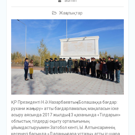
admin
Жаңалықтар
ҚР Президенті Н.Ә.Назарбаевтың «Болашаққа бағдар:
рухани жаңғыру» атты бағдарламалық мақаласын іске
асыру аясында 2017 жылдың 13 қазанында «Тілдарын»
облыстық тілдерді оқыту орталығының
ұйымдастыруымен Затобол кенті, Ы. Алтынсариннің
кесенесі басында «Даланың дара ұстазы» атты іс-шара