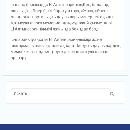
Іс-шара барысында Ы.Алтынсариннің «Кел, балалар,
оқылық!», «Өнер білім бар жұрттар», «Жаз», «Өзен»
өлеңдерінен орталық тыңдаушылары мәнерлеп оқыды.
Қатысушыларға мемориалдық мұражай қызметкері
Ы.Алтынсариннің өмірі жайында баяндап берді.
Іс-шараның мақсаты Ы. Алтынсариннің өмірі және
шығармашылығы туралы ақпарат беру, тыңдаушылардың
мемлекеттік тілді меңгеруге деген қызығушылығын
арттыру.
Поиск
для: