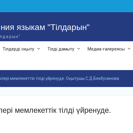
ния языкам "Тілдарын"
ілдарын"
Тілдерді оқыту
Тілді дамыту
Медиа-галереясы
лері мемлекеттік тілді үйренуде. Оқытушы С.Д.Бекбусинова
ері мемлекеттік тілді үйренуде.