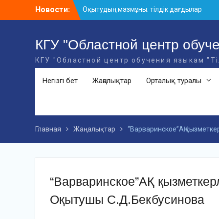
Skip
Новости:
Оқытудың мазмұны: тілдік дағдылар
to
және инновациялық стратегиялар
content
АХМЕТ БАЙТҰРСЫНҰЛЫ АТЫНДАҒЫ
«ҮЗДІК ОҚЫТУШЫ-2026» ОБЛЫСТЫҚ
КГУ "Областной центр обуче
БАЙҚАУЫ
КГУ "Областной центр обучения языкам "Т
«Мемлекеттік тіл – Тәуелсіздік
символы» облыстық байқауы
Негізгі бет
Жаңалықтар
Орталық туралы
Главная
Жаңалықтар
“Варваринское”АҚ қызметкер
“Варваринское”АҚ қызметкерл
Оқытушы С.Д.Бекбусинова