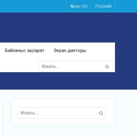
Қазақ тілі
Русский
Байланыс ақпарат
Экран дикторы
Поиск
для:
Поиск
для: