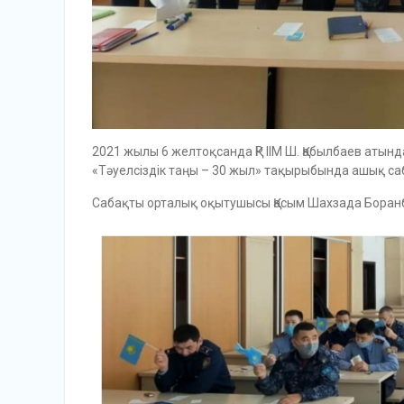
2021 жылы 6 желтоқсанда ҚР ІІМ Ш. Қабылбаев аты
«Тәуелсіздік таңы – 30 жыл» тақырыбында ашық саб
Сабақты орталық оқытушысы Қасым Шахзада Боранб