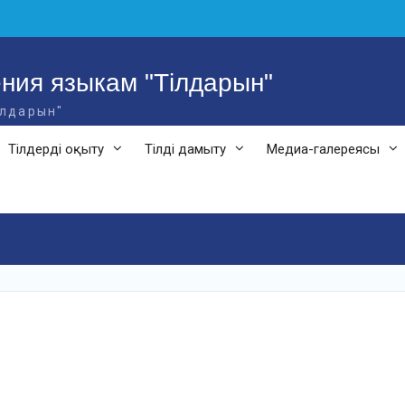
ния языкам "Тілдарын"
ілдарын"
Тілдерді оқыту
Тілді дамыту
Медиа-галереясы