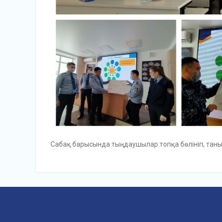
Сабақ барысында тыңдаушылар топқа бөлініп, таны