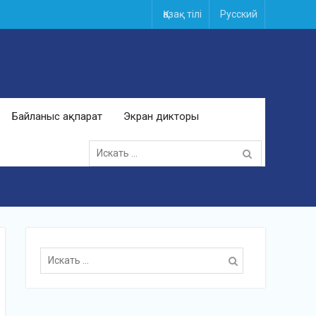
Қазақ тілі
Русский
Байланыс ақпарат
Экран дикторы
Поиск
для:
Поиск
для: