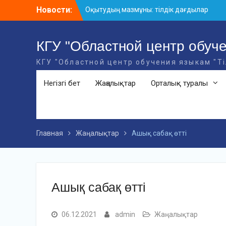
Skip
Новости:
Оқытудың мазмұны: тілдік дағдылар
to
және инновациялық стратегиялар
content
АХМЕТ БАЙТҰРСЫНҰЛЫ АТЫНДАҒЫ
«ҮЗДІК ОҚЫТУШЫ-2026» ОБЛЫСТЫҚ
КГУ "Областной центр обуче
БАЙҚАУЫ
КГУ "Областной центр обучения языкам "Т
«Мемлекеттік тіл – Тәуелсіздік
символы» облыстық байқауы
Негізгі бет
Жаңалықтар
Орталық туралы
Главная
Жаңалықтар
Ашық сабақ өтті
Ашық сабақ өтті
06.12.2021
admin
Жаңалықтар