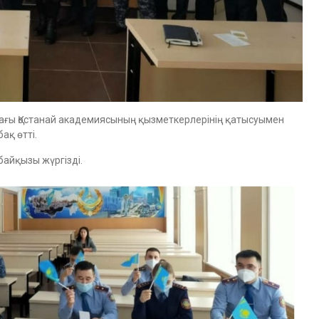
ндағы Қостанай академиясының қызметкерлерінің қатысуымен
ақ өтті.
айқызы жүргізді.