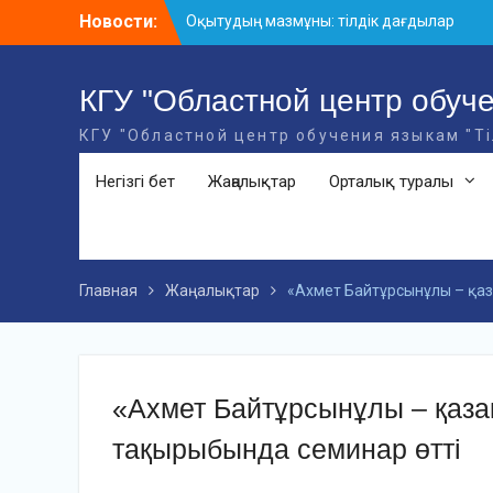
Skip
Новости:
Оқытудың мазмұны: тілдік дағдылар
to
және инновациялық стратегиялар
content
АХМЕТ БАЙТҰРСЫНҰЛЫ АТЫНДАҒЫ
«ҮЗДІК ОҚЫТУШЫ-2026» ОБЛЫСТЫҚ
КГУ "Областной центр обуче
БАЙҚАУЫ
КГУ "Областной центр обучения языкам "Т
«Мемлекеттік тіл – Тәуелсіздік
символы» облыстық байқауы
Негізгі бет
Жаңалықтар
Орталық туралы
Главная
Жаңалықтар
«Ахмет Байтұрсынұлы – қаза
«Ахмет Байтұрсынұлы – қазақ 
тақырыбында семинар өтті