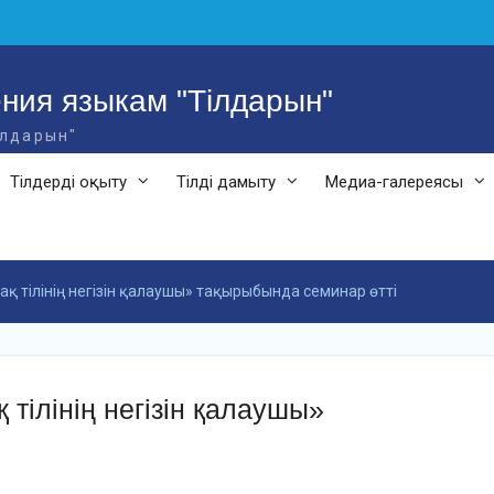
ния языкам "Тілдарын"
ілдарын"
Тілдерді оқыту
Тілді дамыту
Медиа-галереясы
қ тілінің негізін қалаушы» тақырыбында семинар өтті
тілінің негізін қалаушы»