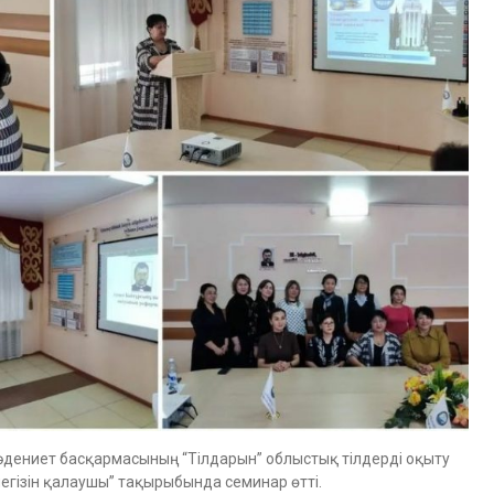
мәдениет басқармасының “Тілдарын” облыстық тілдерді оқыту
негізін қалаушы” тақырыбында семинар өтті.