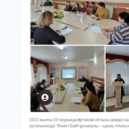
2022 жылғы 25 наурызда Қостанай облысы әкімдігі 
орталығында “Ахмет Байтұрсынұлы – қазақ тілінің 