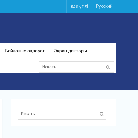
Қазақ тілі
Русский
Байланыс ақпарат
Экран дикторы
Поиск
для:
Поиск
для: