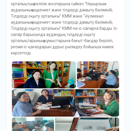
орталықтың желілік жоспарына сәйкес “Науырзым
ауданының мәдениет және тілдерді дамыту бөлімінің”
Тілдерді оқыту орталығы” КММ және “Әулиекөл
ауданының мәдениет және тілдерді дамыту бөлімінің”
Тілдерді оқыту орталығы” КММ-не іс-сапарға барды. Іс-
сапар барысында аудандық тілдерді оқыту
орталықтарының жұмыстарына бағыт-бағдар беріліп,
ресми іс-қағаздарын дұрыс рәсімдеу бойынша көмек
көрсетілді.