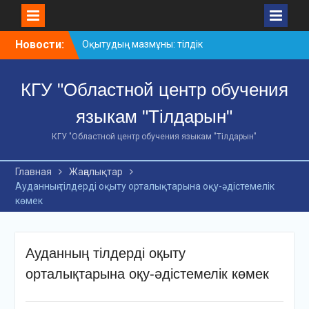
Skip
Новости:
Оқытудың мазмұны: тілдік
to
дағдылар және
content
инновациялық
КГУ "Областной центр обучения
стратегиялар
АХМЕТ БАЙТҰРСЫНҰЛЫ
языкам "Тілдарын"
АТЫНДАҒЫ «ҮЗДІК
ОҚЫТУШЫ-2026»
КГУ "Областной центр обучения языкам "Тілдарын"
ОБЛЫСТЫҚ БАЙҚАУЫ
«Мемлекеттік тіл –
Главная
Жаңалықтар
Тәуелсіздік символы»
Ауданның тілдерді оқыту орталықтарына оқу-әдістемелік
облыстық байқауы
көмек
Ауданның тілдерді оқыту
орталықтарына оқу-әдістемелік көмек