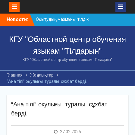
Skip
Новости:
Оқытудың мазмұны: тілдік
to
дағдылар және
content
инновациялық
КГУ "Областной центр обучения
стратегиялар
АХМЕТ БАЙТҰРСЫНҰЛЫ
языкам "Тілдарын"
АТЫНДАҒЫ «ҮЗДІК
ОҚЫТУШЫ-2026»
КГУ "Областной центр обучения языкам "Тілдарын"
ОБЛЫСТЫҚ БАЙҚАУЫ
«Мемлекеттік тіл –
Главная
Жаңалықтар
Тәуелсіздік символы»
“Ана тілі” оқулығы туралы сұхбат берді.
облыстық байқауы
“Ана тілі” оқулығы туралы сұхбат
берді.
27.02.2025