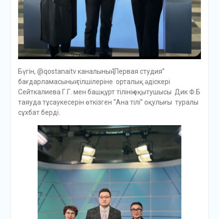
Бүгін, @qostanaitv каналының “Первая студия”
бағдарламасының тілшілеріне орталық әдіскері
Сейткалиева Г.Г. мен башқұрт тілінің оқытушысы Дик Ф.Б
таяуда тұсаукесерін өткізген “Ана тілі” оқулығы туралы
сұхбат берді.