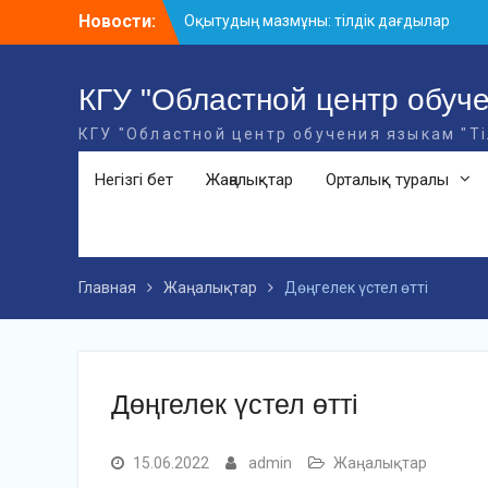
Skip
Новости:
Оқытудың мазмұны: тілдік дағдылар
to
және инновациялық стратегиялар
content
АХМЕТ БАЙТҰРСЫНҰЛЫ АТЫНДАҒЫ
«ҮЗДІК ОҚЫТУШЫ-2026» ОБЛЫСТЫҚ
КГУ "Областной центр обуче
БАЙҚАУЫ
КГУ "Областной центр обучения языкам "Т
«Мемлекеттік тіл – Тәуелсіздік
символы» облыстық байқауы
Негізгі бет
Жаңалықтар
Орталық туралы
Главная
Жаңалықтар
Дөңгелек үстел өтті
Дөңгелек үстел өтті
15.06.2022
admin
Жаңалықтар