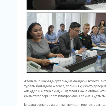
Аталған іс-шарада орталық мамандары Ахмет Байт
туралы баяндама жасаса, полиция қызметкерлері 
өлеңдерін жатқа оқыды. Оффлайн және онлайн өтке
қызметкерлері Zoom платформасы арқылы қатысы
Іс-шара соңында жергілікті полиция инспекторы п