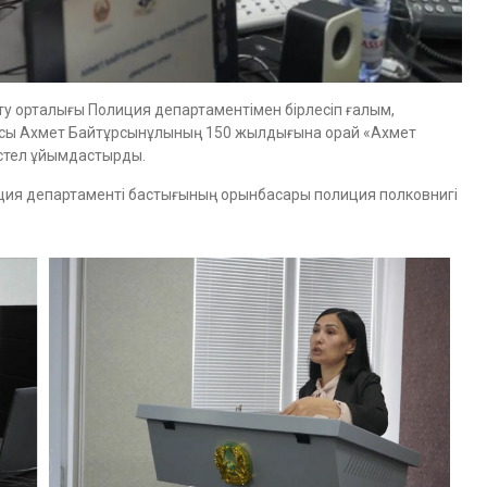
ту орталығы Полиция департаментімен бірлесіп ғалым,
арысы Ахмет Байтұрсынұлының 150 жылдығына орай «Ахмет
үстел ұйымдастырды.
лиция департаменті бастығының орынбасары полиция полковнигі