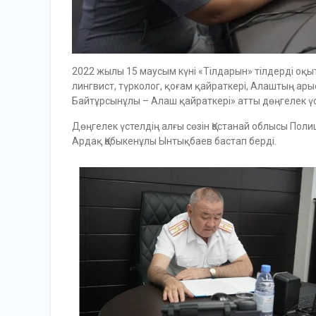
2022 жылы 15 маусым күні «Тілдарын» тілдерді оқы
лингвист, түрколог, қоғам қайраткері, Алаштың 
Байтұрсынұлы – Алаш қайраткері» атты дөңгелек 
Дөңгелек үстелдің алғы сөзін Қостанай облысы По
Ардақ Қабыкенұлы Ынтықбаев бастап берді.