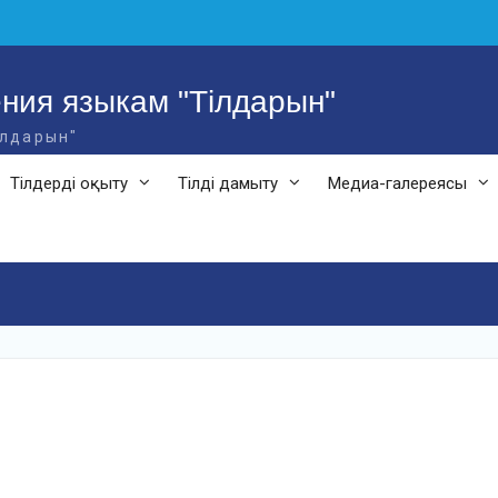
ния языкам "Тілдарын"
ілдарын"
Тілдерді оқыту
Тілді дамыту
Медиа-галереясы