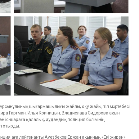
ұрсынұлының шығармашылығы жайлы, оқу жайы, тіл мәртебесі
Кира Гартман, Илья Криницын, Владислава Сидорова ақын
н іс-шараға қалалық, аудандық полиция бөлімінің
п отырды.
олиция аға лейтенанты Ауезбеков Ержан ақынның «Екі жирен»