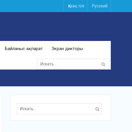
Қазақ тілі
Русский
Байланыс ақпарат
Экран дикторы
Поиск
для:
Поиск
для: