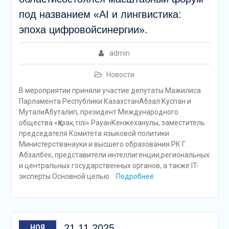
под названием «AI и лингвистика:
эпоха цифровойсинергии».
admin
Новости
В мероприятии приняли участие депутаты Мажилиса
Парламента Республики КазахстанАбзал Куспан и
МуталиАбуталип, президент Международного
общества «Қазақ тілі» РауанКенжеханулы, заместитель
председателя Комитета языковой политики
Министерстванауки и высшего образования РК Г.
Абзалбек, представители интеллигенции,региональных
и центральных государственных органов, а также IT-
эксперты.Основной целью
Подробнее
21.11.2025
НОЯ