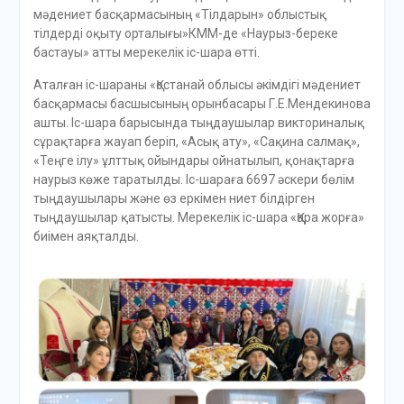
мәдениет басқармасының «Тілдарын» облыстық
тілдерді оқыту орталығы»КММ-де «Наурыз-береке
бастауы» атты мерекелік іс-шара өтті.
Аталған іс-шараны «Қостанай облысы әкімдігі мәдениет
басқармасы басшысының орынбасары Г.Е.Мендекинова
ашты. Іс-шара барысында тыңдаушылар викториналық
сұрақтарға жауап беріп, «Асық ату», «Сақина салмақ»,
«Теңге ілу» ұлттық ойындары ойнатылып, қонақтарға
наурыз көже таратылды. Іс-шараға 6697 әскери бөлім
тыңдаушылары және өз еркімен ниет білдірген
тыңдаушылар қатысты. Мерекелік іс-шара «Қара жорға»
биімен аяқталды.