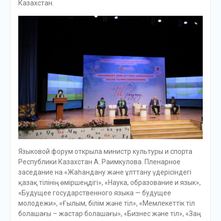
Казахстан.
Языковой форум открыла министр культуры и спорта
Республики Казахстан А. Раимкулова. Пленарное
заседание на «Жаһандану және ұлттану үдерісіндегі
қазақ тілінің өміршеңдігі», «Наука, образование и язык»,
«Будущее государственного языка — будущее
молодежи», «Ғылым, білім және тіл», «Мемлекеттік тіл
болашағы – жастар болашағы», «Бизнес және тіл», «Заң