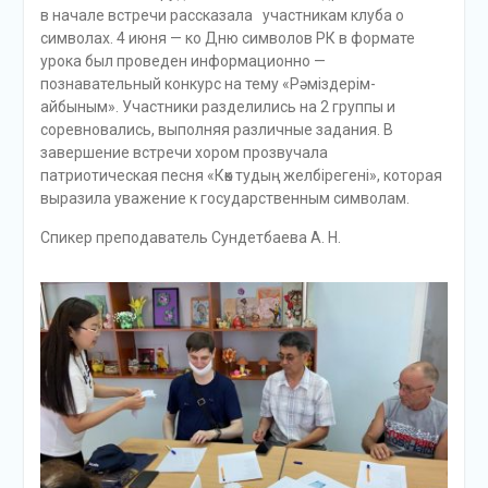
в начале встречи рассказала участникам клуба о
символах. 4 июня — ко Дню символов РК в формате
урока был проведен информационно —
познавательный конкурс на тему «Рәміздерім-
айбыным». Участники разделились на 2 группы и
соревновались, выполняя различные задания. В
завершение встречи хором прозвучала
патриотическая песня «Көк тудың желбірегені», которая
выразила уважение к государственным символам.
Спикер преподаватель Сундетбаева А. Н.