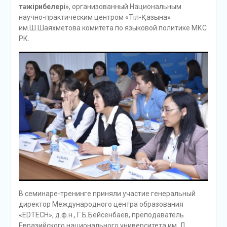
тәжірибелері»
, организованный Национальным
научно-практическим центром «Тіл-Қазына»
им.Ш.Шаяхметова комитета по языковой политике МКС
РК.
В семинаре-тренинге приняли участие генеральный
директор Международного центра образования
«EDTECH», д.ф.н., Г.Б.Бейсенбаев, преподаватель
Евразийского национального университета им. Л.