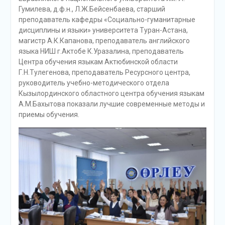
Гумилева, д.ф.н., Л.Ж.Бейсенбаева, старший
преподаватель кафедры «Социально-гуманитарные
дисциплины и языки» университета Туран-Астана,
магистр А.К.Капанова, преподаватель английского
языка НИШ г.Актобе К.Уразалина, преподаватель
Центра обучения языкам Актюбинской области
Г.Н.Тулегенова, преподаватель Ресурсного центра,
руководитель учебно-методического отдела
Кызылординского областного центра обучения языкам
А.М.Бахытова показали лучшие современные методы и
приемы обучения.