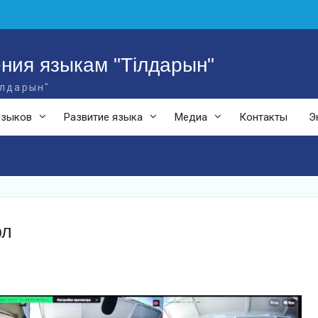
ния языкам "Тілдарын"
ілдарын"
языков
Развитие языка
Медиа
Контакты
Э
ол