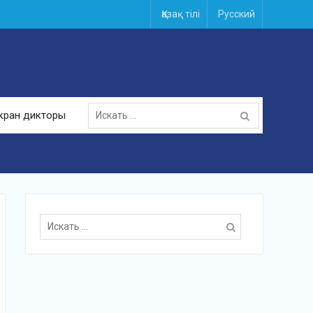
Қазақ тілі
Русский
Поиск
кран дикторы
для:
Поиск
для: