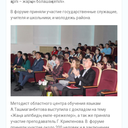
қарпі – жарқын болашақ кепілі».
В форуме приняли участие государственные служащие,
учителя и школьники, и молодежь района.
Методист областного центра обучения языкам
А.Ташмаганбетова выступила с докладом на тему
«Жаңа әліпбидің емле-ережелері», а так же приняла
участие преподаватель Г. Крикпенова. В форуме
приняли участие около 200 человек и в заключении