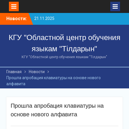
Перейти
Новости:
21.11.2025
к
10 ноября 2025 года
содержимому
сотрудники
КГУ "Областной центр обучения
Департамента полиции
Костанайской области
языкам "Тілдарын"
МВД РК завершили 48-
часовой краткосрочный
КГУ "Областной центр обучения языкам "Тілдарын"
курс по изучению
казахского языка и
Главная
Новости
получили сертификаты.
Прошла апробация клавиатуры на основе нового
18 декабря 2025 года по
алфавита
инициативе Управления
культуры акимата
Костанайской
областисостоялся
Прошла апробация клавиатуры на
масштабный форум под
основе нового алфавита
названием «AI и
лингвистика: эпоха
цифровойсинергии».