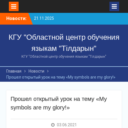
Перейти
Новости:
21.11.2025
к
10 ноября 2025 года
содержимому
сотрудники
КГУ "Областной центр обучения
Департамента полиции
Костанайской области
языкам "Тілдарын"
МВД РК завершили 48-
часовой краткосрочный
КГУ "Областной центр обучения языкам "Тілдарын"
курс по изучению
казахского языка и
Главная
Новости
получили сертификаты.
Прошел открытый урок на тему «My symbols are my glory!»
18 декабря 2025 года по
инициативе Управления
культуры акимата
Костанайской
Прошел открытый урок на тему «My
областисостоялся
symbols are my glory!»
масштабный форум под
названием «AI и
лингвистика: эпоха
03.06.2021
цифровойсинергии».