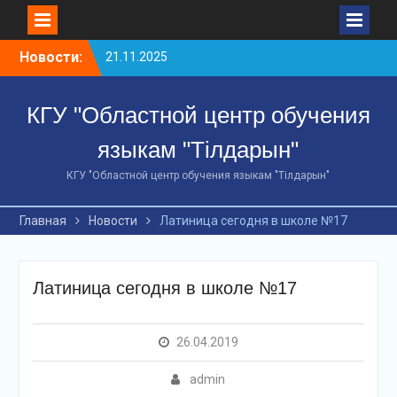
Перейти
Новости:
21.11.2025
к
10 ноября 2025 года
содержимому
сотрудники
КГУ "Областной центр обучения
Департамента полиции
Костанайской области
языкам "Тілдарын"
МВД РК завершили 48-
часовой краткосрочный
КГУ "Областной центр обучения языкам "Тілдарын"
курс по изучению
казахского языка и
Главная
Новости
Латиница сегодня в школе №17
получили сертификаты.
18 декабря 2025 года по
инициативе Управления
культуры акимата
Латиница сегодня в школе №17
Костанайской
областисостоялся
масштабный форум под
26.04.2019
названием «AI и
лингвистика: эпоха
admin
цифровойсинергии».