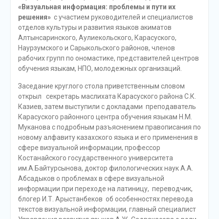
«Визуальная информация: проблемы и пути их
решения»
с участием руководителей и специалистов
отделов культуры и развития языков акиматов
Алтынсаринского, Аулиекольского, Карасуского,
Наурзумского и Сарыкольского районов, членов
рабочих групп по ономастике, представителей центров
обучения языкам, НПО, молодежных организаций.
Заседание круглого стола приветственным словом
открыл секретарь маслихата Карасуского района С.К.
Казиев, затем выступили с докладами преподаватель
Карасуского районного центра обучения языкам Н.М.
Муканова с подробным разъяснением правописания по
новому алфавиту казахского языка и его применения в
сфере визуальной информации, профессор
Костанайского государственного университета
им.А.Байтурсынова, доктор филологических наук А.А.
Абсадыков о проблемах в сфере визуальной
информации при переходе на латиницу, переводчик,
блогер И.Т. Арыстанбеков об особенностях перевода
текстов визуальной информации
,
главный специалист