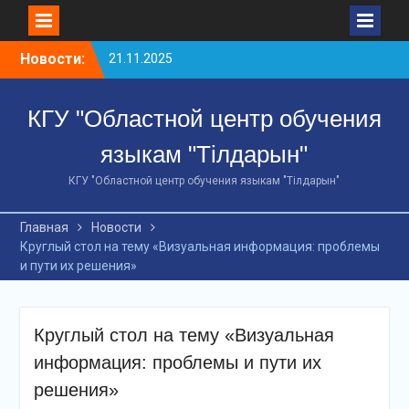
Перейти
Новости:
21.11.2025
к
10 ноября 2025 года
содержимому
сотрудники
КГУ "Областной центр обучения
Департамента полиции
Костанайской области
языкам "Тілдарын"
МВД РК завершили 48-
часовой краткосрочный
КГУ "Областной центр обучения языкам "Тілдарын"
курс по изучению
казахского языка и
Главная
Новости
получили сертификаты.
Круглый стол на тему «Визуальная информация: проблемы
18 декабря 2025 года по
и пути их решения»
инициативе Управления
культуры акимата
Костанайской
областисостоялся
Круглый стол на тему «Визуальная
масштабный форум под
информация: проблемы и пути их
названием «AI и
лингвистика: эпоха
решения»
цифровойсинергии».