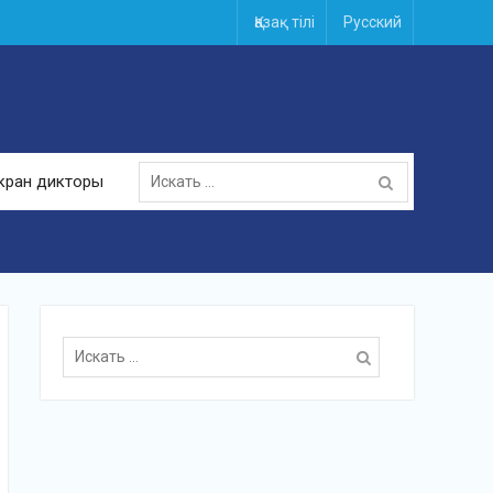
Қазақ тілі
Русский
Поиск
кран дикторы
для:
Поиск
для: