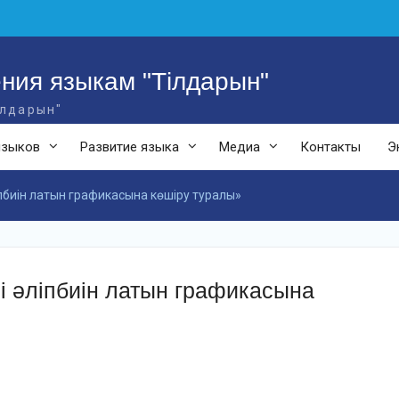
ния языкам "Тілдарын"
ілдарын"
языков
Развитие языка
Медиа
Контакты
Э
іпбиін латын графикасына көшіру туралы»
і әліпбиін латын графикасына