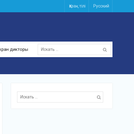
Қазақ тілі
Русский
Поиск
кран дикторы
для:
Поиск
для: