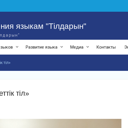
ния языкам "Тілдарын"
ілдарын"
языков
Развитие языка
Медиа
Контакты
Э
к тіл»
ттік тіл»