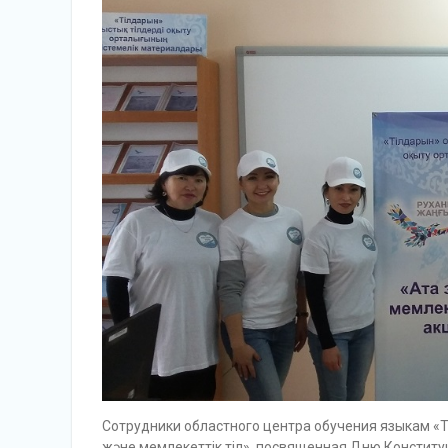
Cотрудники областного центра обучения языкам «Т
және мемлекеттік тіл», посвященная Дню Конститу