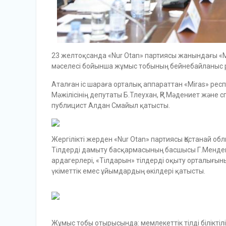
23 желтоқсанда «Nur Otan» партиясы жанындағы «Mi
мәселесі бойынша жұмыс тобының бейнебайланыс р
Аталған іс шараға орталық аппараттан «Miras» респ
Мәжілісінің депутаты Б.Тлеухан, ҚР Мәдениет және с
публицист Алдан Смайыл қатысты.
Жергілікті жерден «Nur Otan» партиясы Қостанай о
Тілдерді дамыту басқармасының басшысы Г.Мендеки
ардагерлері, «Тілдарын» тілдерді оқыту орталығы
үкіметтік емес ұйымдардың өкілдері қатысты.
Жұмыс тобы отырысында: мемлекеттік тілді біліктілі