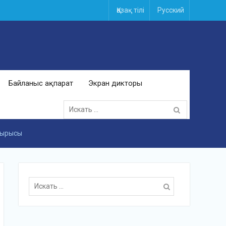
Қазақ тілі
Русский
Байланыс ақпарат
Экран дикторы
Поиск
для:
отырысы
Поиск
для: