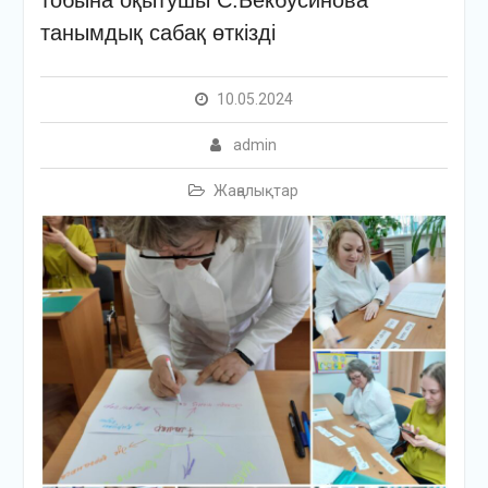
тобына оқытушы С.Бекбусинова
танымдық сабақ өткізді
10.05.2024
admin
Жаңалықтар