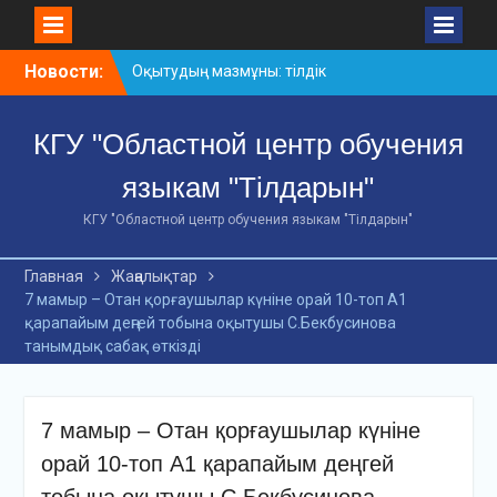
Skip
Новости:
Оқытудың мазмұны: тілдік
to
дағдылар және
content
инновациялық
КГУ "Областной центр обучения
стратегиялар
АХМЕТ БАЙТҰРСЫНҰЛЫ
языкам "Тілдарын"
АТЫНДАҒЫ «ҮЗДІК
ОҚЫТУШЫ-2026»
КГУ "Областной центр обучения языкам "Тілдарын"
ОБЛЫСТЫҚ БАЙҚАУЫ
«Мемлекеттік тіл –
Главная
Жаңалықтар
Тәуелсіздік символы»
7 мамыр – Отан қорғаушылар күніне орай 10-топ А1
облыстық байқауы
қарапайым деңгей тобына оқытушы С.Бекбусинова
танымдық сабақ өткізді
7 мамыр – Отан қорғаушылар күніне
орай 10-топ А1 қарапайым деңгей