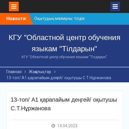
Skip
Новости:
Оқытудың мазмұны: тілдік
to
дағдылар және
content
инновациялық
КГУ "Областной центр обучения
стратегиялар
АХМЕТ БАЙТҰРСЫНҰЛЫ
языкам "Тілдарын"
АТЫНДАҒЫ «ҮЗДІК
ОҚЫТУШЫ-2026»
КГУ "Областной центр обучения языкам "Тілдарын"
ОБЛЫСТЫҚ БАЙҚАУЫ
«Мемлекеттік тіл –
Главная
Жаңалықтар
Тәуелсіздік символы»
13-топ/ А1 қарапайым деңгей/ оқытушы С.Т.Нұржанова
облыстық байқауы
13-топ/ А1 қарапайым деңгей/ оқытушы
С.Т.Нұржанова
14.04.2023