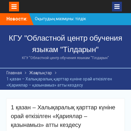
Skip
Новости:
Оқытудың мазмұны: тілдік
to
дағдылар және
content
инновациялық
КГУ "Областной центр обучения
стратегиялар
АХМЕТ БАЙТҰРСЫНҰЛЫ
языкам "Тілдарын"
АТЫНДАҒЫ «ҮЗДІК
ОҚЫТУШЫ-2026»
КГУ "Областной центр обучения языкам "Тілдарын"
ОБЛЫСТЫҚ БАЙҚАУЫ
«Мемлекеттік тіл –
Главная
Жаңалықтар
Тәуелсіздік символы»
1 қазан – Халықаралық қарттар күніне орай өткізілген
облыстық байқауы
«Қариялар – қазынамыз» атты кездесу
1 қазан – Халықаралық қарттар күніне
орай өткізілген «Қариялар –
қазынамыз» атты кездесу