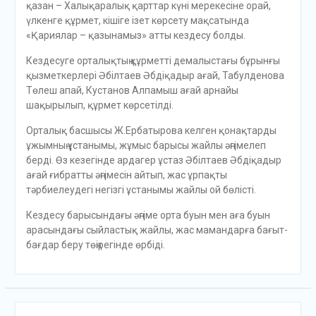
қазан – Халықаралық қарттар күні мерекесіне орай,
үлкенге құрмет, кішіге ізет көрсету мақсатында
«Қариялар – қазынамыз» атты кездесу болды.
Кездесуге орталықтың құрметті демалыстағы бұрынғы
қызметкерлері Әбілтаев Әбдіқадыр ағай, Табулденова
Төлеш апай, Кустанов Алпамыш ағай арнайы
шақырылып, құрмет көрсетілді.
Орталық басшысы Ж.Ербатырова келген қонақтарды
ұжымның ұстанымы, жұмыс барысы жайлы әңгімелеп
берді. Өз кезегінде ардагер ұстаз Әбілтаев Әбдіқадыр
ағай ғибратты әңгімесін айтып, жас ұрпақты
тәрбиелеудегі негізгі ұстанымы жайлы ой бөлісті.
Кездесу барысындағы әңгіме орта буын мен аға буын
арасындағы сыйластық жайлы, жас мамандарға бағыт-
бағдар беру төңірегінде өрбіді.