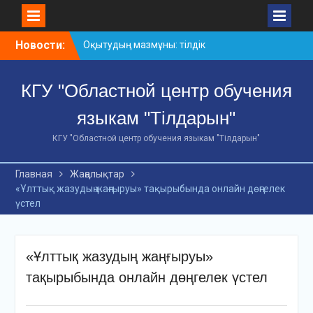
Skip
Новости:
Оқытудың мазмұны: тілдік
to
дағдылар және
content
инновациялық
КГУ "Областной центр обучения
стратегиялар
АХМЕТ БАЙТҰРСЫНҰЛЫ
языкам "Тілдарын"
АТЫНДАҒЫ «ҮЗДІК
ОҚЫТУШЫ-2026»
КГУ "Областной центр обучения языкам "Тілдарын"
ОБЛЫСТЫҚ БАЙҚАУЫ
«Мемлекеттік тіл –
Главная
Жаңалықтар
Тәуелсіздік символы»
«Ұлттық жазудың жаңғыруы» тақырыбында онлайн дөңгелек
облыстық байқауы
үстел
«Ұлттық жазудың жаңғыруы»
тақырыбында онлайн дөңгелек үстел