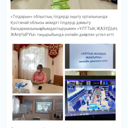
«Тілдарын» облыстық тілдерді оқыту орталығында
Қостанай облысы әкімдігі тілдерді дамыту
басқармасының ұйымдастыруымен «ҰЛТТЫҚ ЖАЗУДЫҢ
ЖАҢҒЫРУЫ» тақырыбында онлайн дөңгелек үстел өтті.