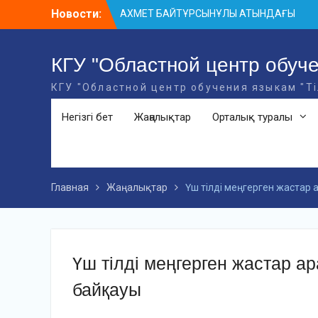
Skip
Новости:
АХМЕТ БАЙТҰРСЫНҰЛЫ АТЫНДАҒЫ
to
«ҮЗДІК ОҚЫТУШЫ-2026» ОБЛЫСТЫҚ
content
БАЙҚАУЫ
«Мемлекеттік тіл – Тәуелсіздік
КГУ "Областной центр обуче
символы» облыстық байқауы
КГУ "Областной центр обучения языкам "Т
Оқытудың мазмұны: тілдік дағдылар
және инновациялық стратегиялар
Негізгі бет
Жаңалықтар
Орталық туралы
Главная
Жаңалықтар
Үш тілді меңгерген жастар
Үш тілді меңгерген жастар а
байқауы