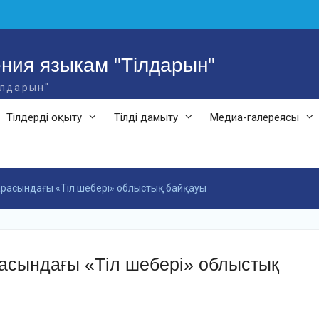
ния языкам "Тілдарын"
ілдарын"
Тілдерді оқыту
Тілді дамыту
Медиа-галереясы
 арасындағы «Тіл шебері» облыстық байқауы
расындағы «Тіл шебері» облыстық