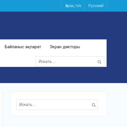
Қазақ тілі
Русский
Байланыс ақпарат
Экран дикторы
Поиск
для:
Поиск
для: