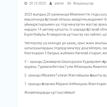
20.10.2023
admin
Жаңалықтар
2023 жылдың 20 қазанында Мемлекеттік тілдің қолд
мақсатында Қостанай облысы әкімдігінің мәдениет
ұйымдастыруымен үш тілді меңгерген жастар арасын
өңірден 14 үміткер қатысты. Іс-шарада Қостанай об
Бүркітбайұлы Атамұратов құттықтау сөз сөйлеп, қат
Үміткерлер үш кезеңде де қазақ, орыс және ағылшы
қатысушылардың тілдерді меңгеру деңгейлерін, сө
бергендерін 5 балдық жүйемен бағалай отырып, ж
3 – орынды Джамиров Шахзодхужа Худиярович Қар
ауданы, Тұрмағанбетова Гүлім Абзалқызы Амангел
2- орынды Ибраева Гүлжан Жантайқызы Қамысты а
1- орынды Қапарова Айдана Әлібекқызы Жангелдин 
Жеңімпаздарды құттықтаймыз!