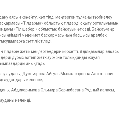
ану аясын кеңейту, көп тілді меңгерген тұлғаны тәрбиелеу
 басқармасы «Тілдарын» облыстық тілдерді оқыту орталығының
дағы «Тіл шебері» облыстық байқауын өткізді. Байқауға әр
лысы әкімдігі мәдениет басқармасының басшысы Құралбек
ысушыларға сәттілік тіледі.
н тілдерін жетік меңгергендерін көрсетті. Әділқазылар алқасы
здерді дұрыс айтып жеткізу және толыққанды жауап
еңімпаздарды анықтады.
асу ауданы, Дустьярова Айгуль Мынжасаровна Алтынсарин
ді аудандары иеленсе,
уданы, Абдикаримова Эльмира Берикбаевна Рудный қаласы,
ауданы иеленді.