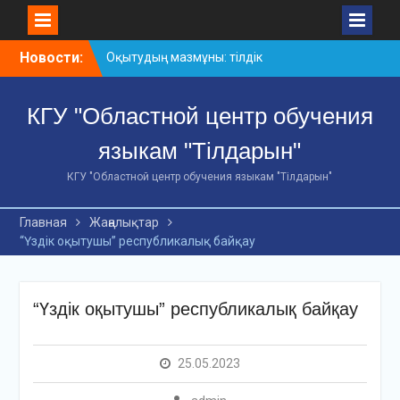
Skip
Новости:
Оқытудың мазмұны: тілдік
to
дағдылар және
content
инновациялық
КГУ "Областной центр обучения
стратегиялар
АХМЕТ БАЙТҰРСЫНҰЛЫ
языкам "Тілдарын"
АТЫНДАҒЫ «ҮЗДІК
ОҚЫТУШЫ-2026»
КГУ "Областной центр обучения языкам "Тілдарын"
ОБЛЫСТЫҚ БАЙҚАУЫ
«Мемлекеттік тіл –
Главная
Жаңалықтар
Тәуелсіздік символы»
“Үздік оқытушы” республикалық байқау
облыстық байқауы
“Үздік оқытушы” республикалық байқау
25.05.2023