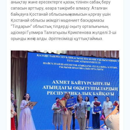
анықтау және ересектерге қазақ тілінен сабақ беру
сапасын арттыру, өзара тәжірибе алмасу. Аталған
байқауға Қостанай облысының намысын қорғау үшін
Қостанай облысы әкімдігі мәдениет басқармасы
“Тілдарын” облыстық тілдерді оқыту орталығының
әдіскері Гүлмира Талғатқызы Крикпенова жүлделі 3-ші
орынды жеңіп алды. Әріптесімізді құттықтаймыз.