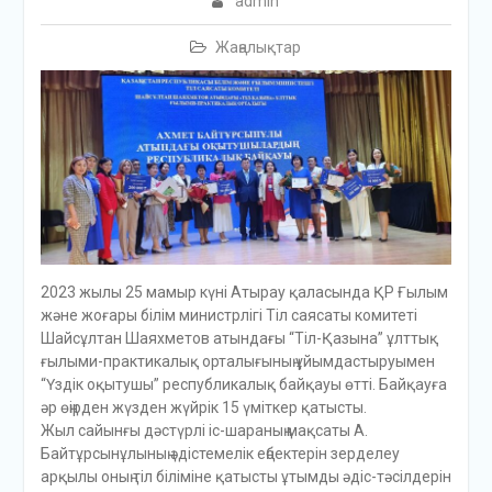
admin
Жаңалықтар
2023 жылы 25 мамыр күні Атырау қаласында ҚР Ғылым
және жоғары білім министрлігі Тіл саясаты комитеті
Шайсұлтан Шаяхметов атындағы “Тіл-Қазына” ұлттық
ғылыми-практикалық орталығының ұйымдастыруымен
“Үздік оқытушы” республикалық байқауы өтті. Байқауға
әр өңірден жүзден жүйрік 15 үміткер қатысты.
Жыл сайынғы дәстүрлі іс-шараның мақсаты А.
Байтұрсынұлының әдістемелік еңбектерін зерделеу
арқылы оның тіл біліміне қатысты ұтымды әдіс-тәсілдерін