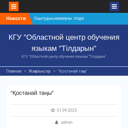
Skip
Новости:
Оқытудың мазмұны: тілдік
to
дағдылар және
content
инновациялық
КГУ "Областной центр обучения
стратегиялар
АХМЕТ БАЙТҰРСЫНҰЛЫ
языкам "Тілдарын"
АТЫНДАҒЫ «ҮЗДІК
ОҚЫТУШЫ-2026»
КГУ "Областной центр обучения языкам "Тілдарын"
ОБЛЫСТЫҚ БАЙҚАУЫ
«Мемлекеттік тіл –
Главная
Жаңалықтар
“Қостанай таңы”
Тәуелсіздік символы»
облыстық байқауы
“Қостанай таңы”
01.09.2023
admin