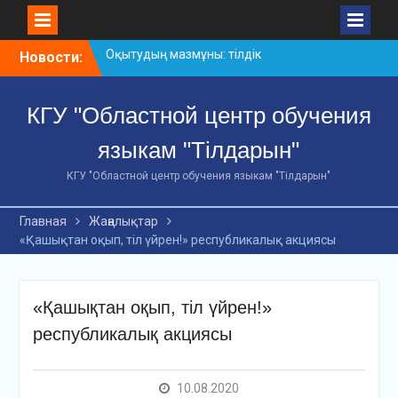
Оқытудың мазмұны: тілдік
дағдылар және
Skip
Новости:
инновациялық
to
стратегиялар
content
АХМЕТ БАЙТҰРСЫНҰЛЫ
КГУ "Областной центр обучения
АТЫНДАҒЫ «ҮЗДІК
ОҚЫТУШЫ-2026»
языкам "Тілдарын"
ОБЛЫСТЫҚ БАЙҚАУЫ
КГУ "Областной центр обучения языкам "Тілдарын"
«Мемлекеттік тіл –
Тәуелсіздік символы»
облыстық байқауы
Главная
Жаңалықтар
«Қашықтан оқып, тіл үйрен!» республикалық акциясы
«Қашықтан оқып, тіл үйрен!»
республикалық акциясы
10.08.2020