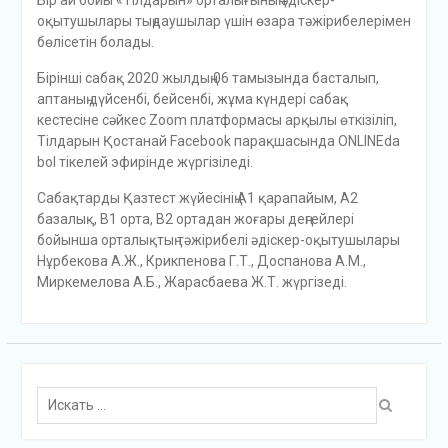
оқытушылары тыңдаушылар үшін өзара тәжірибелерімен
бөлісетін болады.
Бірінші сабақ 2020 жылдың 06 тамызында басталып,
аптаның дүйсенбі, бейсенбі, жұма күндері сабақ
кестесіне сәйкес Zoom платформасы арқылы өткізіліп,
Тілдарын Қостанай Facebook парақшасында ONLINEda
bol тікелей эфирінде жүргізіледі.
Сабақтарды Қазтест жүйесінің А1 қарапайым, А2
базалық, В1 орта, В2 ортадан жоғары деңгейлері
бойынша орталықтың тәжірибелі әдіскер-оқытушылары
Нұрбекова А.Ж., Крикпенова Г.Т., Доспанова А.М.,
Миркемелова А.Б., Жарасбаева Ж.Т. жүргізеді.
Поиск
для: