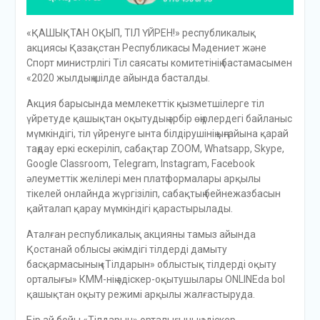
«ҚАШЫҚТАН ОҚЫП, ТІЛ ҮЙРЕН!» республикалық
акциясы Қазақстан Республикасы Мәдениет және
Спорт министрлігі Тіл саясаты комитетінің бастамасымен
«2020 жылдың шілде айында басталды.
Акция барысында мемлекеттік қызметшілерге тіл
үйретуде қашықтан оқытудың әрбір өңірлердегі байланыс
мүмкіндігі, тіл үйренуге ынта білдірушінің ыңғайына қарай
таңдау еркі ескеріліп, сабақтар ZOOM, Whatsapp, Skype,
Google Classroom, Telegram, Instagram, Facebook
әлеуметтік желілері мен платформалары арқылы
тікелей онлайнда жүргізіліп, сабақтың бейнежазбасын
қайталап қарау мүмкіндігі қарастырылады.
Аталған республикалық акцияны тамыз айында
Қостанай облысы әкімдігі тілдерді дамыту
басқармасының «Тілдарын» облыстық тілдерді оқыту
орталығы» КММ-нің әдіскер-оқытушылары ONLINEda bol
қашықтан оқыту режимі арқылы жалғастыруда.
Бір ай бойы «Тілдарын» орталығының әдіскер-