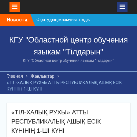
Skip
Новости:
Оқытудың мазмұны: тілдік
to
дағдылар және
content
инновациялық
КГУ "Областной центр обучения
стратегиялар
АХМЕТ БАЙТҰРСЫНҰЛЫ
языкам "Тілдарын"
АТЫНДАҒЫ «ҮЗДІК
ОҚЫТУШЫ-2026»
КГУ "Областной центр обучения языкам "Тілдарын"
ОБЛЫСТЫҚ БАЙҚАУЫ
«Мемлекеттік тіл –
Главная
Жаңалықтар
Тәуелсіздік символы»
«ТІЛ-ХАЛЫҚ РУХЫ» АТТЫ РЕСПУБЛИКАЛЫҚ АШЫҚ ЕСІК
облыстық байқауы
КҮНІНІҢ 1-ШІ КҮНІ
«ТІЛ-ХАЛЫҚ РУХЫ» АТТЫ
РЕСПУБЛИКАЛЫҚ АШЫҚ ЕСІК
КҮНІНІҢ 1-ШІ КҮНІ