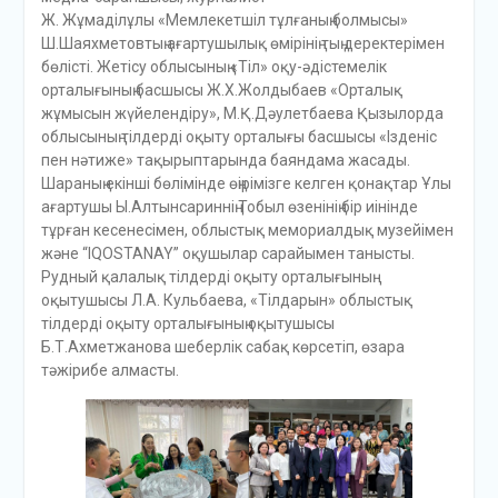
Ж. Жұмаділұлы «Мемлекетшіл тұлғаның болмысы»
Ш.Шаяхметовтың ағартушылық өмірінің тың деректерімен
бөлісті. Жетісу облысының «Тіл» оқу-әдістемелік
орталығының басшысы Ж.Х.Жолдыбаев «Орталық
жұмысын жүйелендіру», М.Қ.Дәулетбаева Қызылорда
облысының тілдерді оқыту орталығы басшысы «Ізденіс
пен нәтиже» тақырыптарында баяндама жасады.
Шараның екінші бөлімінде өңірімізге келген қонақтар Ұлы
ағартушы Ы.Алтынсариннің Тобыл өзенінің бір иінінде
тұрған кесенесімен, облыстық мемориалдық музейімен
және “IQOSTANAY” оқушылар сарайымен танысты.
Рудный қалалық тілдерді оқыту орталығының
оқытушысы Л.А. Кульбаева, «Тілдарын» облыстық
тілдерді оқыту орталығының оқытушысы
Б.Т.Ахметжанова шеберлік сабақ көрсетіп, өзара
тәжірибе алмасты.