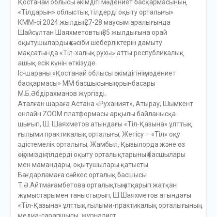
Қостанай облысы әкімдігі мәдениет басқармасының
«Тілдарын» облыстық тілдерді оқыту орталығы»
КММ-сі 2024 жылдың 27-28 маусым аралығында
Шайсұлтан Шаяхметовтың 85 жылдығына орай
оқытушылардың кәсіби шеберліктерін дамыту
мақсатында «Тіл-халық рухы» атты республикалық
ашық есік күнін өткізуде.
Іс-шараны «Қостанай облысы әкімдігінің мәдениет
басқармасы» ММ басшысының орынбасары
М.Б.Әбдірахманов жүргізді.
Аталған шараға Астана «Руханият», Атырау, Шымкент
онлайн ZOOM платформасы арқылы байланысқа
шығып, Ш. Шаяхметов атындағы «Тіл-Қазына» ұлттық
ғылыми практикалық орталығы, Жетісу – «Тіл» оқу
әдістемелік орталығы, Жамбыл, Қызылорда және өз
өңіріміздің тілдерді оқыту орталықтарының басшылары
мен мамандары, оқытушылары қатысты.
Бағдарламаға сәйкес орталық басшысы
Т.Ә.Айтмағамбетова орталықтың атқарып жатқан
жұмыстарымен таныстырып, Ш.Шаяхметов атындағы
«Тіл-Қазына» ұлттық ғылыми-практикалық орталығының
медиа-сарапшысы, журналист