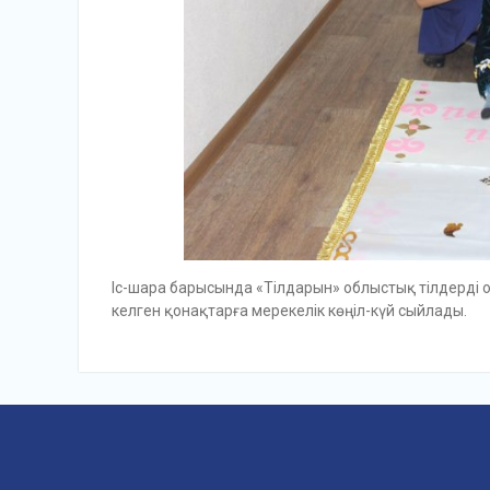
Іс-шара барысында «Тілдарын» облыстық тілдерді
келген қонақтарға мерекелік көңіл-күй сыйлады.