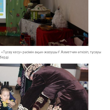
 «Тұсау кесу» рәсімін ақын-жазушы Ғ.Ахметчин өткізіп, тұсауы
берді.