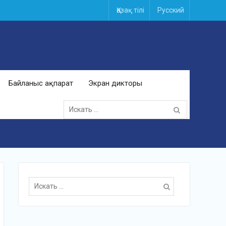
Қазақ тілі
Русский
Байланыс ақпарат
Экран дикторы
Поиск
для:
Поиск
для: