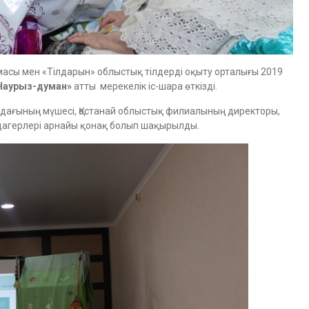
армасы мен «Тілдарын» облыстық тілдерді оқыту орталығы 2019
Наурыз-думан»
атты мерекелік іс-шара өткізді.
Одағының мүшесі, Қостанай облыстық филиалының директоры,
дагерлері арнайы қонақ болып шақырылды.