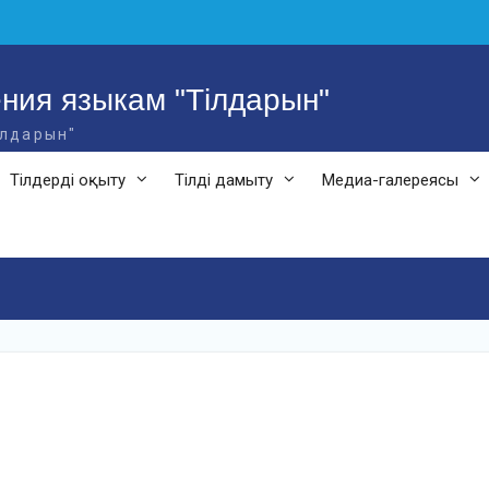
ния языкам "Тілдарын"
ілдарын"
Тілдерді оқыту
Тілді дамыту
Медиа-галереясы