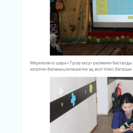
Мерекелік іс-шара «Тұсау кесу» рәсімінен басталды.
кесілген баланың келешегіне ақ жол тілеп, батасын 