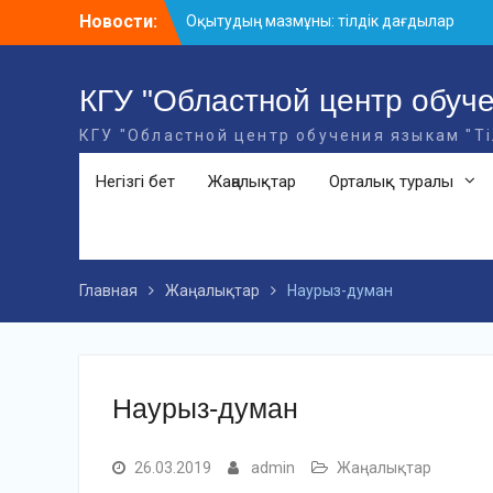
Skip
Новости:
Оқытудың мазмұны: тілдік дағдылар
to
және инновациялық стратегиялар
content
АХМЕТ БАЙТҰРСЫНҰЛЫ АТЫНДАҒЫ
«ҮЗДІК ОҚЫТУШЫ-2026» ОБЛЫСТЫҚ
КГУ "Областной центр обуче
БАЙҚАУЫ
КГУ "Областной центр обучения языкам "Т
«Мемлекеттік тіл – Тәуелсіздік
символы» облыстық байқауы
Негізгі бет
Жаңалықтар
Орталық туралы
Главная
Жаңалықтар
Наурыз-думан
Наурыз-думан
26.03.2019
admin
Жаңалықтар