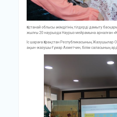
Қостанай облысы әкімдігінің тілдерді дамыту басқ
жылғы 20 наурызда Наурыз мейрамына арналған
«
Іс шараға Қазақстан Республикасының Жазушылар 
ақын-жазушы Ғұмар Ахметчин, білім саласының ар