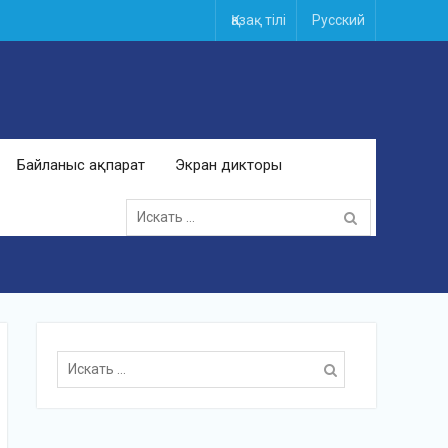
Қазақ тілі
Русский
Байланыс ақпарат
Экран дикторы
Поиск
для:
Поиск
для: