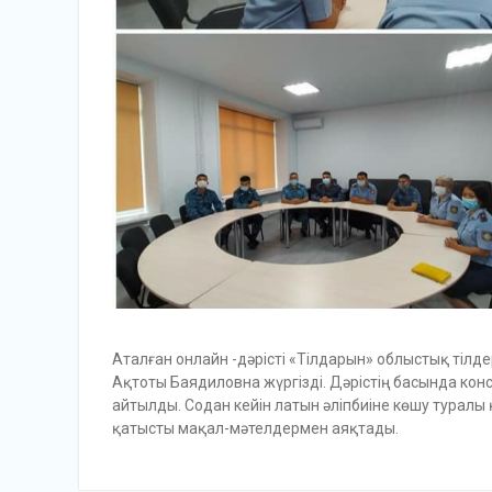
Аталған онлайн -дәрісті «Тілдарын» облыстық тілд
Ақтоты Баядиловна жүргізді. Дәрістің басында ко
айтылды. Содан кейін латын әліпбиіне көшу туралы қ
қатысты мақал-мәтелдермен аяқтады.