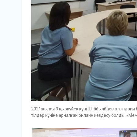
2021жылғы 3 қыркүйек күні Ш. Қабылбаев атындағы
тілдер күніне арналған онлайн кездесу болды. «Мемл