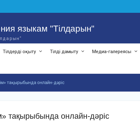
ния языкам "Тілдарын"
ілдарын"
Тілдерді оқыту
Тілді дамыту
Медиа-галереясы
ілім» тақырыбында онлайн-дәріс
лім» тақырыбында онлайн-дәріс