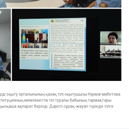
ерді оқыту орталығының қазақ тілі оқытушысы Нурмагамбетова
нституцияның мемлекеттік тіл туралы бабының тармақтары
ысқаша ақпарат берілді. Дәрісті сұрақ-жауап түрінде тілге