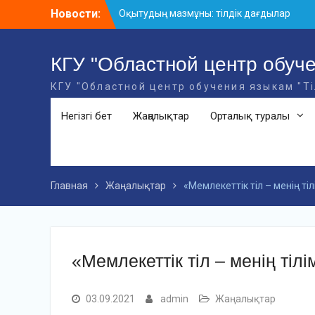
Skip
Новости:
Оқытудың мазмұны: тілдік дағдылар
to
және инновациялық стратегиялар
content
АХМЕТ БАЙТҰРСЫНҰЛЫ АТЫНДАҒЫ
«ҮЗДІК ОҚЫТУШЫ-2026» ОБЛЫСТЫҚ
КГУ "Областной центр обуче
БАЙҚАУЫ
КГУ "Областной центр обучения языкам "Т
«Мемлекеттік тіл – Тәуелсіздік
символы» облыстық байқауы
Негізгі бет
Жаңалықтар
Орталық туралы
Главная
Жаңалықтар
«Мемлекеттік тіл – менің т
«Мемлекеттік тіл – менің ті
03.09.2021
admin
Жаңалықтар