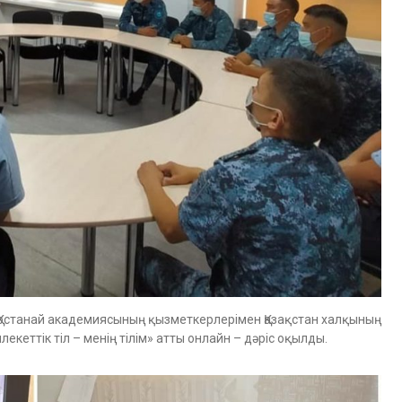
 Қостанай академиясының қызметкерлерімен Қазақстан халқының
екеттік тіл – менің тілім» атты онлайн – дәріс оқылды.